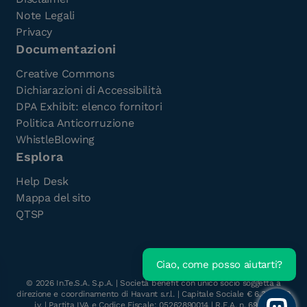
Note Legali
Privacy
Documentazioni
Creative Commons
Dichiarazioni di Accessibilità
DPA Exhibit: elenco fornitori
Politica Anticorruzione
WhistleBlowing
Esplora
Help Desk
Mappa del sito
QTSP
Ciao, come posso aiutarti?
Scarica l'e-Book gratuito
©
2026
In.Te.S.A. S.p.A. | Società benefit con unico socio soggetta a
direzione e coordinamento di Havant s.r.l. | Capitale Sociale € 6.300.000
i.v. | Partita IVA e Codice Fiscale: 05262890014 | R.E.A. n. 696117