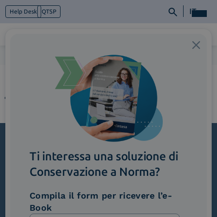
IT
Help Desk
QTSP
Home
>
Supply-Chain_ControlloDeiProdotti
Chi siamo
Cosa facciamo
Piattaforme
Industry
News e Media
Contattaci
Ti interessa una soluzione di
Iscriviti alla newsletter
Conservazione a Norma?
Novità, iniziative ed eventi dal mondo della
trasformazione digitale.
Compila il form per ricevere l’e-
Scopri InNews
Book