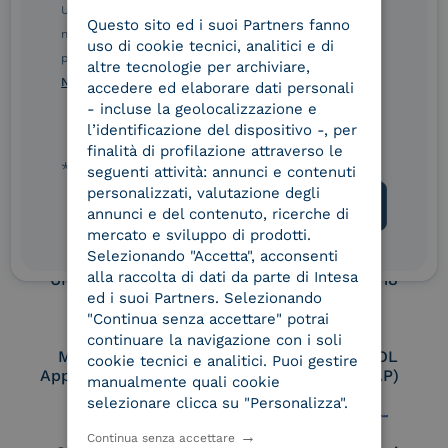
Service Provider e
Service Provider e
Ulteriori informazioni sulle procedure sono disponibili
Questo sito ed i suoi Partners fanno
ITALIAN
Aggregatore SPID
Aggregatore CIE
nelle Norme di tutela della privacy INTESA. Inoltrando il
uso di cookie tecnici, analitici e di
presente modulo, dichiaro di aver letto e compreso le
altre tecnologie per archiviare,
Norme di tutela della privacy INTESA
.
accedere ed elaborare dati personali
Conservatore
UNI EN ISO 37001
- incluse la geolocalizzazione e
qualificato
l’identificazione del dispositivo -, per
finalità di profilazione attraverso le
* campo obbligatorio
seguenti attività: annunci e contenuti
personalizzati, valutazione degli
UNI EN ISO 9001
UNI EN ISO 27001
annunci e del contenuto, ricerche di
mercato e sviluppo di prodotti.
Selezionando "Accetta", acconsenti
alla raccolta di dati da parte di Intesa
UNI EN ISO 27017
UNI EN ISO 27018
ed i suoi Partners. Selezionando
"Continua senza accettare" potrai
continuare la navigazione con i soli
Membro Adobe
Certified PEPPOL
cookie tecnici e analitici. Puoi gestire
Approved Trust List
Access Point (AP)
manualmente quali cookie
selezionare clicca su "Personalizza".
Continua senza accettare