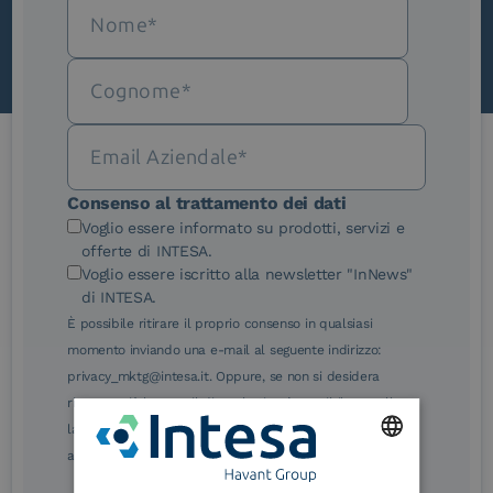
Le nostre certificazioni
Consenso al trattamento dei dati
Voglio essere informato su prodotti, servizi e
offerte di INTESA.
Voglio essere iscritto alla newsletter "InNews"
di INTESA.
È possibile ritirare il proprio consenso in qualsiasi
eIDAS Qualified Trust
eIDAS Qualified Trust
momento inviando una e-mail al seguente indirizzo:
Service Provider
Service Provider for
Remote Qualified
privacy_mktg@intesa.it. Oppure, se non si desidera
Electronic Signature /
ricevere più le e-mail di marketing, è possibile annullare
Seal Creation
la sottoscrizione facendo clic sul relativo link di
annullamento sottoscrizione, in qualsiasi e-mail.
ENGLISH