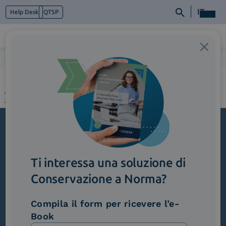
IT
Help Desk
QTSP
Home
>
2_Ospedali
Chi siamo
Cosa facciamo
Piattaforme
Industry
News e Media
Contattaci
Iscriviti alla newsletter
Ti interessa una soluzione di
Novità, iniziative ed eventi dal mondo della
trasformazione digitale.
Conservazione a Norma?
Scopri InNews
Compila il form per ricevere l’e-
Book