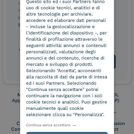
Questo sito ed i suoi Partners fanno
ITALIAN
Ulteriori informazioni sulle procedure sono disponibili
uso di cookie tecnici, analitici e di
nelle Norme di tutela della privacy INTESA. Inoltrando il
altre tecnologie per archiviare,
presente modulo, dichiaro di aver letto e compreso le
Conservatore
UNI EN ISO 37001
accedere ed elaborare dati personali
qualificato
Norme di tutela della privacy INTESA
.
- incluse la geolocalizzazione e
l’identificazione del dispositivo -, per
finalità di profilazione attraverso le
seguenti attività: annunci e contenuti
UNI EN ISO 9001
UNI EN ISO 27001
* campo obbligatorio
personalizzati, valutazione degli
annunci e del contenuto, ricerche di
mercato e sviluppo di prodotti.
Selezionando "Accetta", acconsenti
UNI EN ISO 27017
UNI EN ISO 27018
alla raccolta di dati da parte di Intesa
ed i suoi Partners. Selezionando
"Continua senza accettare" potrai
Membro Adobe
Certified PEPPOL
continuare la navigazione con i soli
Approved Trust List
Access Point (AP)
cookie tecnici e analitici. Puoi gestire
manualmente quali cookie
selezionare clicca su "Personalizza".
Cloud Signature
European Commission
Continua senza accettare
Consortium Member
Large Scale Pilot