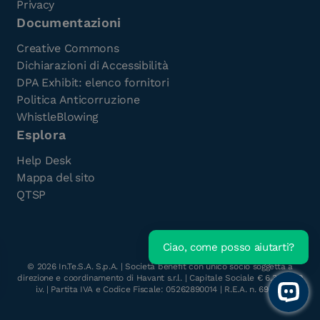
Privacy
Documentazioni
Creative Commons
Dichiarazioni di Accessibilità
DPA Exhibit: elenco fornitori
Politica Anticorruzione
WhistleBlowing
Esplora
Help Desk
Mappa del sito
QTSP
Ciao, come posso aiutarti?
Scarica l'e-Book gratuito
©
2026
In.Te.S.A. S.p.A. | Società benefit con unico socio soggetta a
direzione e coordinamento di Havant s.r.l. | Capitale Sociale € 6.300.000
i.v. | Partita IVA e Codice Fiscale: 05262890014 | R.E.A. n. 696117
Open 