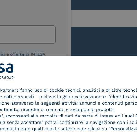
lla
izi e offerte di INTESA.
nNews" di INTESA.
asi momento inviando una e-mail
ure, se non si desidera ricevere
a sottoscrizione facendo clic sul
Le nostre certificazioni
Partners fanno uso di cookie tecnici, analitici e di altre tecno
lsiasi e-mail.
dati personali - incluse la geolocalizzazione e l’identificazio
azione attraverso le seguenti attività: annunci e contenuti pers
ibili nelle Norme di tutela della
ontenuto, ricerche di mercato e sviluppo di prodotti.
chiaro di aver letto e compreso
, acconsenti alla raccolta di dati da parte di Intesa ed i suoi 
a senza accettare" potrai continuare la navigazione con i soli
re manualmente quali cookie selezionare clicca su "Personalizza
d Trust
Service Provider e
Servi
der for
Aggregatore SPID
Aggr