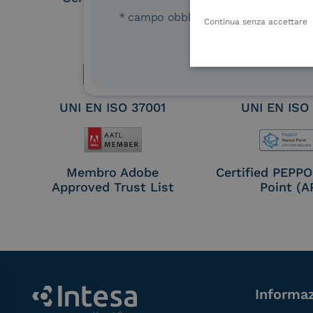
Remote Qual
* campo obbligatorio
Continua senza accettare
Electronic Sig
Seal Crea
UNI EN ISO 37001
UNI EN ISO
Membro Adobe
Certified PEPP
Approved Trust List
Point (A
Informaz