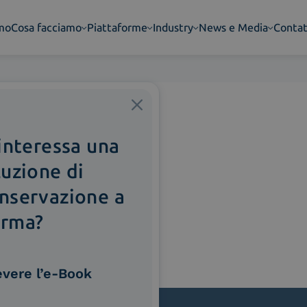
amo
Cosa facciamo
Piattaforme
Industry
News e Media
Contat
 interessa una
luzione di
nservazione a
rma?
evere l’e-Book