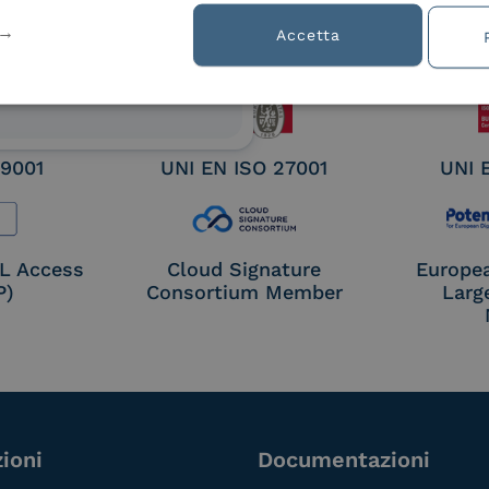
ified
Accetta
nature /
tion
 9001
UNI EN ISO 27001
UNI 
OL Access
Cloud Signature
Europe
P)
Consortium Member
Larg
ioni
Documentazioni