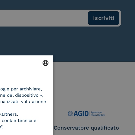
ENGLISH
logie per archiviare,
ITALIAN
ne del dispositivo -,
onalizzati, valutazione
Partners.
 cookie tecnici e
".
ce Provider e
Conservatore qualificato
egatore CIE