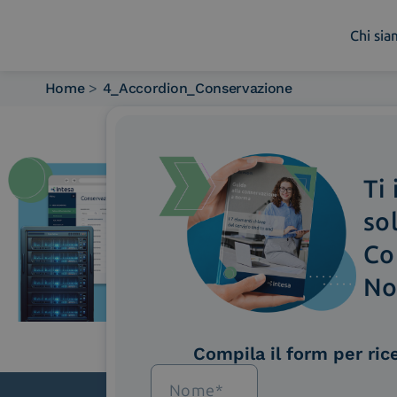
Chi si
Home
>
4_Accordion_Conservazione
Chi siamo
Cosa facciamo
Piattaforme
Ti
Industry
News e Media
so
Contattaci
Co
No
Compila il form per ric