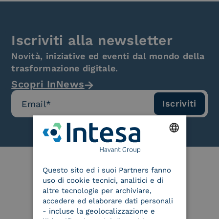
Iscriviti alla newsletter
Novità, iniziative ed eventi dal mondo della
trasformazione digitale.
Scopri InNews
ENGLISH
Questo sito ed i suoi Partners fanno
ITALIAN
uso di cookie tecnici, analitici e di
Le nostre certificazioni
altre tecnologie per archiviare,
accedere ed elaborare dati personali
- incluse la geolocalizzazione e