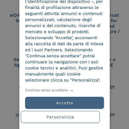
l’identificazione del dispositivo -, per
finalità di profilazione attraverso le
seguenti attività: annunci e contenuti
eIDAS Qualified Trust
eIDAS Qualified Trust
personalizzati, valutazione degli
Service Provider
Service Provider for
annunci e del contenuto, ricerche di
Remote Qualified
Electronic Signature /
mercato e sviluppo di prodotti.
Seal Creation
Selezionando "Accetta", acconsenti
alla raccolta di dati da parte di Intesa
ed i suoi Partners. Selezionando
"Continua senza accettare" potrai
Service Provider e
Service Provider e
continuare la navigazione con i soli
Aggregatore SPID
Aggregatore CIE
cookie tecnici e analitici. Puoi gestire
manualmente quali cookie
selezionare clicca su "Personalizza".
Conservatore
UNI EN ISO 37001
Continua senza accettare
qualificato
Accetta
UNI EN ISO 9001
UNI EN ISO 27001
Personalizza