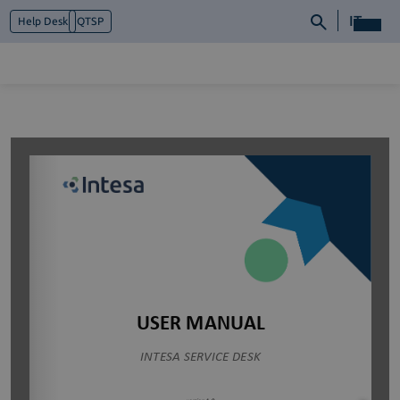
IT
Help Desk
QTSP
Chi siamo
Cosa facciamo
Piattaforme
Industry
News e Media
Contattaci