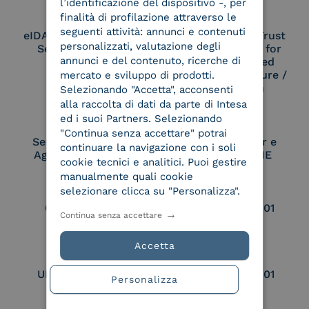
l’identificazione del dispositivo -, per
finalità di profilazione attraverso le
seguenti attività: annunci e contenuti
eIDAS Qualified Trust
eIDAS Qualified Trust
personalizzati, valutazione degli
Service Provider
Service Provider for
annunci e del contenuto, ricerche di
Remote Qualified
Electronic Signature /
mercato e sviluppo di prodotti.
Seal Creation
Selezionando "Accetta", acconsenti
alla raccolta di dati da parte di Intesa
ed i suoi Partners. Selezionando
"Continua senza accettare" potrai
Service Provider e
Service Provider e
continuare la navigazione con i soli
Aggregatore SPID
Aggregatore CIE
cookie tecnici e analitici. Puoi gestire
manualmente quali cookie
selezionare clicca su "Personalizza".
Conservatore
UNI EN ISO 37001
Continua senza accettare
qualificato
Accetta
UNI EN ISO 9001
UNI EN ISO 27001
Personalizza