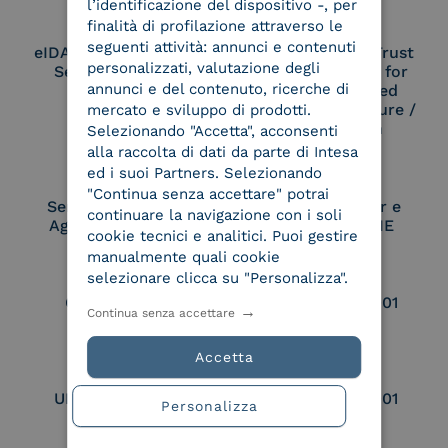
l’identificazione del dispositivo -, per
finalità di profilazione attraverso le
seguenti attività: annunci e contenuti
eIDAS Qualified Trust
eIDAS Qualified Trust
personalizzati, valutazione degli
Service Provider
Service Provider for
annunci e del contenuto, ricerche di
Remote Qualified
Electronic Signature /
mercato e sviluppo di prodotti.
Seal Creation
Selezionando "Accetta", acconsenti
alla raccolta di dati da parte di Intesa
ed i suoi Partners. Selezionando
"Continua senza accettare" potrai
Service Provider e
Service Provider e
continuare la navigazione con i soli
Aggregatore SPID
Aggregatore CIE
cookie tecnici e analitici. Puoi gestire
manualmente quali cookie
selezionare clicca su "Personalizza".
Conservatore
UNI EN ISO 37001
Continua senza accettare
qualificato
Accetta
UNI EN ISO 9001
UNI EN ISO 27001
Personalizza