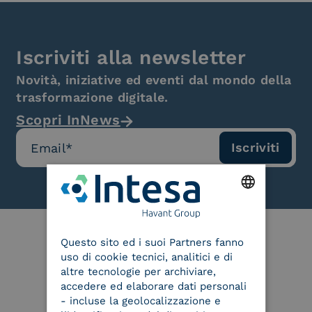
Iscriviti alla newsletter
Novità, iniziative ed eventi dal mondo della
trasformazione digitale.
Scopri InNews
ENGLISH
Questo sito ed i suoi Partners fanno
ITALIAN
uso di cookie tecnici, analitici e di
Le nostre certificazioni
altre tecnologie per archiviare,
accedere ed elaborare dati personali
- incluse la geolocalizzazione e