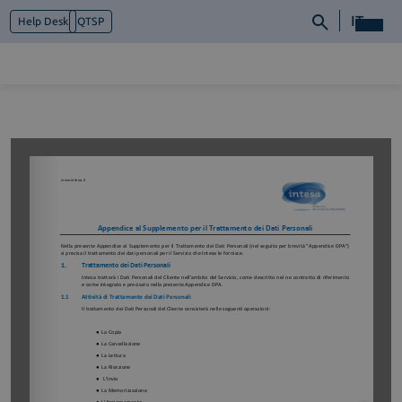
IT
Help Desk
QTSP
Chi siamo
Cosa facciamo
Piattaforme
Industry
News e Media
Contattaci