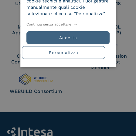
cookie tecnici e analitici. Puoi gestire
UNI EN ISO 27017
UNI EN ISO 27018
manualmente quali cookie
selezionare clicca su "Personalizza".
Continua senza accettare
Membro Adobe
Certified PEPPOL
Approved Trust List
Access Point (AP)
Accetta
Personalizza
Cloud Signature
European Commission
Consortium Member
Large Scale Pilot
Member
WEBUILD Consortium