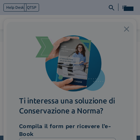
IT
Help Desk
QTSP
Home
>
sds-dafne
Chi siamo
Cosa facciamo
Piattaforme
Industry
News e Media
Contattaci
Ti interessa una soluzione di
Conservazione a Norma?
Compila il form per ricevere l’e-
Book