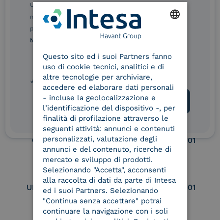
Ulteriori informazioni sulle procedure sono disponibili
eIDAS Qualified Trust
eIDAS Qualified Trust
nelle Norme di tutela della privacy INTESA. Inoltrando il
Service Provider
Service Provider for
presente modulo, dichiaro di aver letto e compreso le
Remote Qualified
ENGLISH
Norme di tutela della privacy INTESA
.
Electronic Signature /
Seal Creation
Questo sito ed i suoi Partners fanno
ITALIAN
uso di cookie tecnici, analitici e di
altre tecnologie per archiviare,
* campo obbligatorio
accedere ed elaborare dati personali
Service Provider e
Service Provider e
- incluse la geolocalizzazione e
Aggregatore SPID
Aggregatore CIE
l’identificazione del dispositivo -, per
finalità di profilazione attraverso le
seguenti attività: annunci e contenuti
personalizzati, valutazione degli
Conservatore
UNI EN ISO 37001
qualificato
annunci e del contenuto, ricerche di
mercato e sviluppo di prodotti.
Selezionando "Accetta", acconsenti
alla raccolta di dati da parte di Intesa
UNI EN ISO 9001
UNI EN ISO 27001
ed i suoi Partners. Selezionando
"Continua senza accettare" potrai
continuare la navigazione con i soli