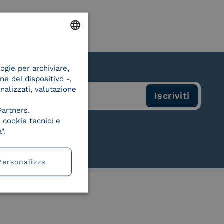
ENGLISH
logie per archiviare,
ITALIAN
ne del dispositivo -,
onalizzati, valutazione
Partners.
 cookie tecnici e
".
Personalizza