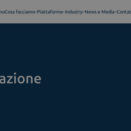
amo
Cosa facciamo
Piattaforme
Industry
News e Media
Contat
cazione