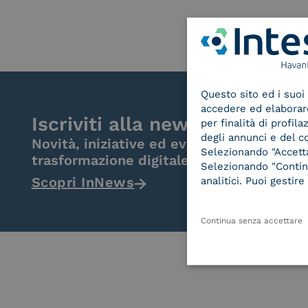
Questo sito ed i suoi 
accedere ed elaborare 
Iscriviti alla newsletter
per finalità di profil
degli annunci e del c
Novità, iniziative ed eventi dal mondo de
Selezionando "Accetta"
trasformazione digitale.
Selezionando "Continu
Scopri InNews
analitici. Puoi gesti
Continua senza accettare