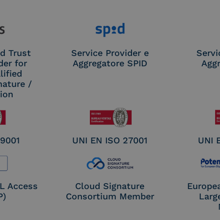
d Trust
Service Provider e
Servi
der for
Aggregatore SPID
Aggr
ified
nature /
tion
 9001
UNI EN ISO 27001
UNI 
OL Access
Cloud Signature
Europe
P)
Consortium Member
Larg