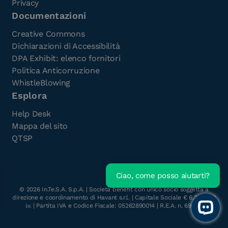
Privacy
Documentazioni
Creative Commons
Dichiarazioni di Accessibilità
DPA Exhibit: elenco fornitori
Politica Anticorruzione
WhistleBlowing
Esplora
Help Desk
Mappa del sito
QTSP
Ciao, come posso aiutarti?
Scarica l'e-Book gratuito
©
2026
In.Te.S.A. S.p.A. | Società benefit con unico socio soggetta a
direzione e coordinamento di Havant s.r.l. | Capitale Sociale € 6.300.000
i.v. | Partita IVA e Codice Fiscale: 05262890014 | R.E.A. n. 696117
Open 