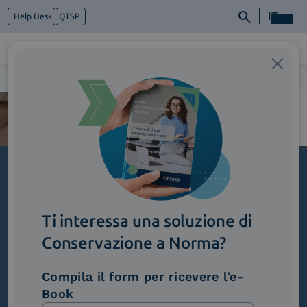
IT
Help Desk
QTSP
Home
>
00-1
Chi siamo
Cosa facciamo
Piattaforme
Industry
News e Media
Contattaci
Iscriviti alla newsletter
Ti interessa una soluzione di
Novità, iniziative ed eventi dal mondo della
trasformazione digitale.
Conservazione a Norma?
Scopri InNews
Compila il form per ricevere l’e-
Book