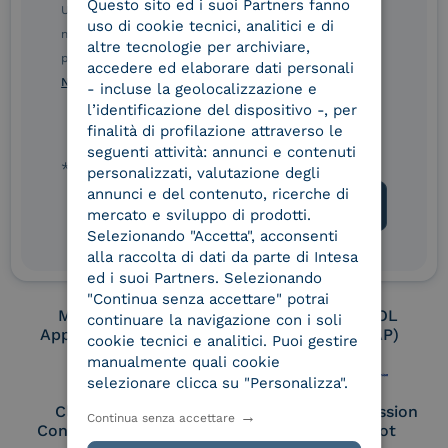
Questo sito ed i suoi Partners fanno
ITALIAN
Ulteriori informazioni sulle procedure sono disponibili
uso di cookie tecnici, analitici e di
nelle Norme di tutela della privacy INTESA. Inoltrando il
altre tecnologie per archiviare,
presente modulo, dichiaro di aver letto e compreso le
Conservatore
UNI EN ISO 37001
accedere ed elaborare dati personali
qualificato
Norme di tutela della privacy INTESA
.
- incluse la geolocalizzazione e
l’identificazione del dispositivo -, per
finalità di profilazione attraverso le
seguenti attività: annunci e contenuti
UNI EN ISO 9001
UNI EN ISO 27001
* campo obbligatorio
personalizzati, valutazione degli
annunci e del contenuto, ricerche di
mercato e sviluppo di prodotti.
Selezionando "Accetta", acconsenti
UNI EN ISO 27017
UNI EN ISO 27018
alla raccolta di dati da parte di Intesa
ed i suoi Partners. Selezionando
"Continua senza accettare" potrai
Membro Adobe
Certified PEPPOL
continuare la navigazione con i soli
Approved Trust List
Access Point (AP)
cookie tecnici e analitici. Puoi gestire
manualmente quali cookie
selezionare clicca su "Personalizza".
Cloud Signature
European Commission
Continua senza accettare
Consortium Member
Large Scale Pilot