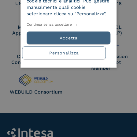
cookie tecnici e analitici. Puoi gestire
UNI EN ISO 27017
UNI EN ISO 27018
manualmente quali cookie
selezionare clicca su "Personalizza".
Continua senza accettare
Membro Adobe
Certified PEPPOL
Approved Trust List
Access Point (AP)
Accetta
Personalizza
Cloud Signature
European Commission
Consortium Member
Large Scale Pilot
Member
WEBUILD Consortium