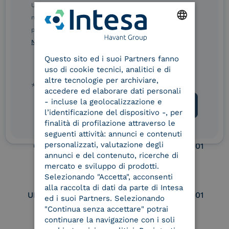
Ulteriori informazioni sulle procedure sono disponibili
eIDAS Qualified Trust
eIDAS Qualified Trust
nelle Norme di tutela della privacy INTESA. Inoltrando il
Service Provider
Service Provider for
presente modulo, dichiaro di aver letto e compreso le
Remote Qualified
ENGLISH
Norme di tutela della privacy INTESA
.
Electronic Signature /
Seal Creation
Questo sito ed i suoi Partners fanno
ITALIAN
uso di cookie tecnici, analitici e di
altre tecnologie per archiviare,
* campo obbligatorio
accedere ed elaborare dati personali
Service Provider e
Service Provider e
- incluse la geolocalizzazione e
Aggregatore SPID
Aggregatore CIE
l’identificazione del dispositivo -, per
finalità di profilazione attraverso le
seguenti attività: annunci e contenuti
personalizzati, valutazione degli
Conservatore
UNI EN ISO 37001
qualificato
annunci e del contenuto, ricerche di
mercato e sviluppo di prodotti.
Selezionando "Accetta", acconsenti
alla raccolta di dati da parte di Intesa
UNI EN ISO 9001
UNI EN ISO 27001
ed i suoi Partners. Selezionando
"Continua senza accettare" potrai
continuare la navigazione con i soli