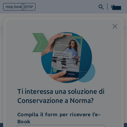
IT
Help Desk
QTSP
Home
>
01-1
Chi siamo
Cosa facciamo
Piattaforme
Industry
News e Media
Contattaci
Ti interessa una soluzione di
Conservazione a Norma?
Compila il form per ricevere l’e-
Book