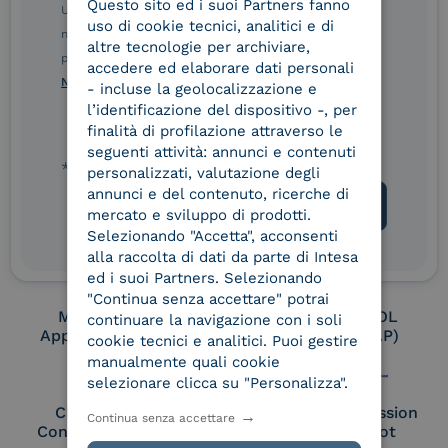
Questo sito ed i suoi Partners fanno
ITALIAN
Ulteriori informazioni sulle procedure sono disponibili
uso di cookie tecnici, analitici e di
nelle Norme di tutela della privacy INTESA. Inoltrando il
altre tecnologie per archiviare,
presente modulo, dichiaro di aver letto e compreso le
Conservatore
UNI EN ISO 37001
accedere ed elaborare dati personali
qualificato
Norme di tutela della privacy INTESA
.
- incluse la geolocalizzazione e
l’identificazione del dispositivo -, per
finalità di profilazione attraverso le
seguenti attività: annunci e contenuti
UNI EN ISO 9001
UNI EN ISO 27001
* campo obbligatorio
personalizzati, valutazione degli
annunci e del contenuto, ricerche di
mercato e sviluppo di prodotti.
Selezionando "Accetta", acconsenti
UNI EN ISO 27017
UNI EN ISO 27018
alla raccolta di dati da parte di Intesa
ed i suoi Partners. Selezionando
"Continua senza accettare" potrai
Membro Adobe
Certified PEPPOL
continuare la navigazione con i soli
Approved Trust List
Access Point (AP)
cookie tecnici e analitici. Puoi gestire
manualmente quali cookie
selezionare clicca su "Personalizza".
Cloud Signature
European Commission
Continua senza accettare
Consortium Member
Large Scale Pilot