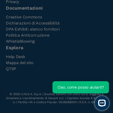
Privacy
Documentazioni
Creative Commons
Dichiarazioni di Accessibilità
DPA Exhibit: elenco fornitori
Politica Anticorruzione
WhistleBlowing
Esplora
Help Desk
Mappa del sito
QTSP
Ciao, come posso aiutarti?
Scarica l'e-Book gratuito
©
2026
In.Te.S.A. S.p.A. | Società benefit con unico socio soggetta a
direzione e coordinamento di Havant s.r.l. | Capitale Sociale € 6.300.000
i.v. | Partita IVA e Codice Fiscale: 05262890014 | R.E.A. n. 696117
Open 