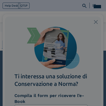
IT
Help Desk
QTSP
Home
>
2_CasiUso_PubblicaAmministrazione
Chi siamo
Cosa facciamo
Piattaforme
Industry
News e Media
Contattaci
Iscriviti alla newsletter
Ti interessa una soluzione di
Novità, iniziative ed eventi dal mondo della
trasformazione digitale.
Conservazione a Norma?
Scopri InNews
Compila il form per ricevere l’e-
Book