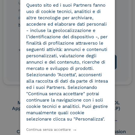
Aggregatore SPID
Aggregatore CIE
Ulteriori informazioni sulle procedure sono disponibili
Questo sito ed i suoi Partners fanno
ITALIAN
nelle Norme di tutela della privacy INTESA. Inoltrando il
uso di cookie tecnici, analitici e di
altre tecnologie per archiviare,
presente modulo, dichiaro di aver letto e compreso le
accedere ed elaborare dati personali
Norme di tutela della privacy INTESA
.
Conservatore
UNI EN ISO 37001
- incluse la geolocalizzazione e
qualificato
l’identificazione del dispositivo -, per
finalità di profilazione attraverso le
seguenti attività: annunci e contenuti
* campo obbligatorio
UNI EN ISO 9001
UNI EN ISO 27001
personalizzati, valutazione degli
annunci e del contenuto, ricerche di
mercato e sviluppo di prodotti.
Selezionando "Accetta", acconsenti
UNI EN ISO 27017
UNI EN ISO 27018
alla raccolta di dati da parte di Intesa
ed i suoi Partners. Selezionando
"Continua senza accettare" potrai
continuare la navigazione con i soli
Membro Adobe
Certified PEPPOL
cookie tecnici e analitici. Puoi gestire
Approved Trust List
Access Point (AP)
manualmente quali cookie
selezionare clicca su "Personalizza".
Continua senza accettare
Cloud Signature
European Commission