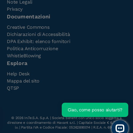
Note Legali
Privacy
Documentazioni
Creative Commons
Dichiarazioni di Accessibilità
DPA Exhibit: elenco fornitori
Politica Anticorruzione
WhistleBlowing
Esplora
Help Desk
Mappa del sito
QTSP
Ciao, come posso aiutarti?
Scarica l'e-Book gratuito
©
2026
In.Te.S.A. S.p.A. | Società benefit con unico socio soggetta a
direzione e coordinamento di Havant s.r.l. | Capitale Sociale € 6.300.000
i.v. | Partita IVA e Codice Fiscale: 05262890014 | R.E.A. n. 696117
Open 