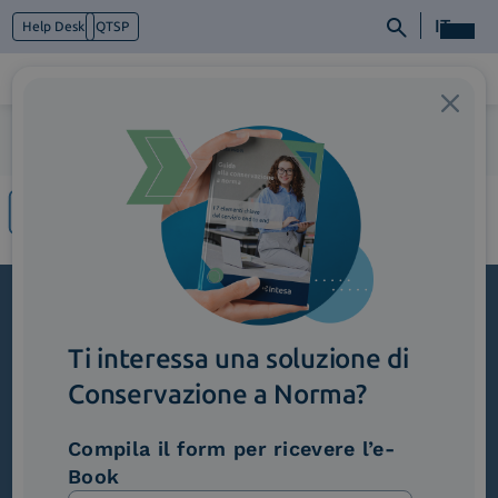
IT
Help Desk
QTSP
Home
>
2_ChatbotDiSupportoConLinguaggioNaturale
Chi siamo
Cosa facciamo
Piattaforme
Industry
News e Media
Contattaci
Iscriviti alla newsletter
Ti interessa una soluzione di
Novità, iniziative ed eventi dal mondo della
Conservazione a Norma?
trasformazione digitale.
Compila il form per ricevere l’e-
Scopri InNews
Book