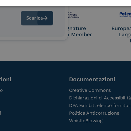
 9001
UNI EN ISO 27001
UNI 
OL Access
Cloud Signature
Europe
P)
Consortium Member
Larg
ioni
Documentazioni
co
Creative Commons
Dichiarazioni di Accessibilità
DPA Exhibit: elenco fornitor
i
Politica Anticorruzione
WhistleBlowing