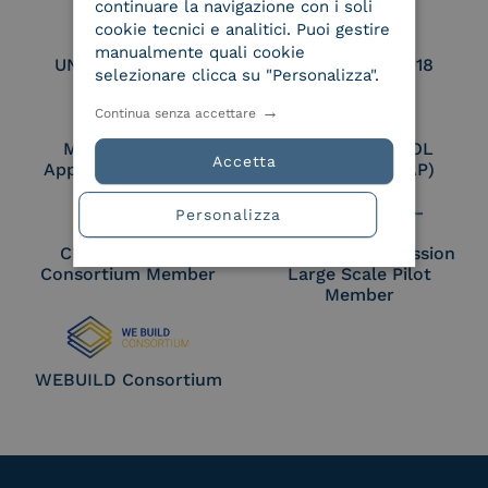
continuare la navigazione con i soli
cookie tecnici e analitici. Puoi gestire
manualmente quali cookie
UNI EN ISO 27017
UNI EN ISO 27018
selezionare clicca su "Personalizza".
Continua senza accettare
Membro Adobe
Certified PEPPOL
Accetta
Approved Trust List
Access Point (AP)
Personalizza
Cloud Signature
European Commission
Consortium Member
Large Scale Pilot
Member
WEBUILD Consortium