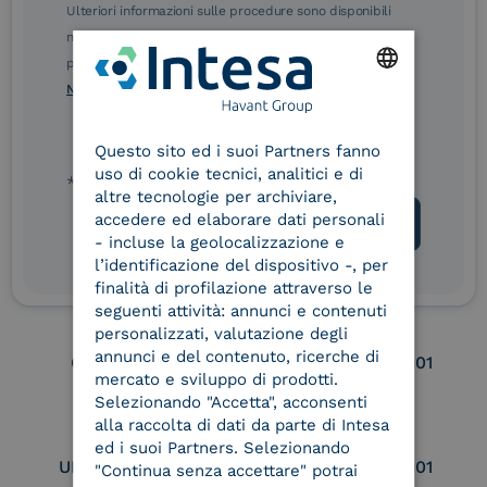
Ulteriori informazioni sulle procedure sono disponibili
nelle Norme di tutela della privacy INTESA. Inoltrando il
presente modulo, dichiaro di aver letto e compreso le
eIDAS Qualified Trust
eIDAS Qualified Trust
Norme di tutela della privacy INTESA
.
Service Provider
Service Provider for
ENGLISH
Remote Qualified
Questo sito ed i suoi Partners fanno
Electronic Signature /
ITALIAN
Seal Creation
uso di cookie tecnici, analitici e di
* campo obbligatorio
altre tecnologie per archiviare,
accedere ed elaborare dati personali
- incluse la geolocalizzazione e
Service Provider e
Service Provider e
l’identificazione del dispositivo -, per
Aggregatore SPID
Aggregatore CIE
finalità di profilazione attraverso le
seguenti attività: annunci e contenuti
personalizzati, valutazione degli
annunci e del contenuto, ricerche di
Conservatore
UNI EN ISO 37001
mercato e sviluppo di prodotti.
qualificato
Selezionando "Accetta", acconsenti
alla raccolta di dati da parte di Intesa
ed i suoi Partners. Selezionando
UNI EN ISO 9001
UNI EN ISO 27001
"Continua senza accettare" potrai