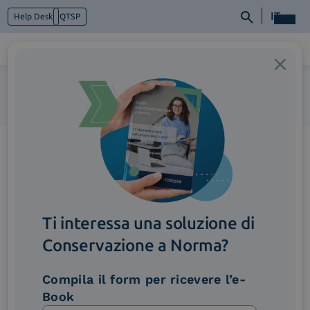
IT
Help Desk
QTSP
Home
>
ImmagineFunzionalita_AutomatizzazioneRaccoltaDati
Chi siamo
(1)
Cosa facciamo
Piattaforme
Industry
News e Media
Contattaci
Ti interessa una soluzione di
Conservazione a Norma?
Compila il form per ricevere l’e-
Book