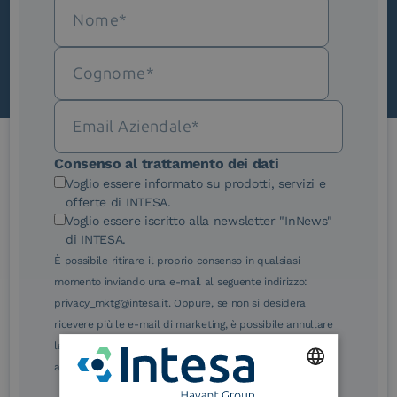
Scopri InNews
Consenso al trattamento dei dati
Le nostre certificazioni
Voglio essere informato su prodotti, servizi e
offerte di INTESA.
Voglio essere iscritto alla newsletter "InNews"
di INTESA.
È possibile ritirare il proprio consenso in qualsiasi
momento inviando una e-mail al seguente indirizzo:
eIDAS Qualified Trust
eIDAS Qualified Trust
privacy_mktg@intesa.it. Oppure, se non si desidera
Service Provider
Service Provider for
ricevere più le e-mail di marketing, è possibile annullare
Remote Qualified
Electronic Signature /
la sottoscrizione facendo clic sul relativo link di
Seal Creation
annullamento sottoscrizione, in qualsiasi e-mail.