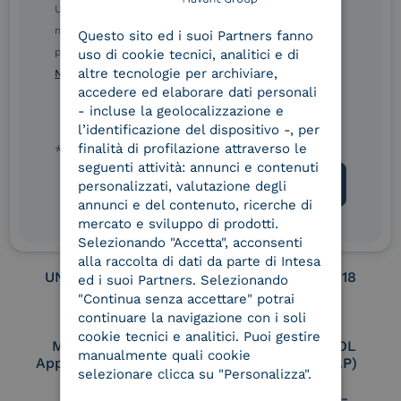
ENGLISH
Ulteriori informazioni sulle procedure sono disponibili
nelle Norme di tutela della privacy INTESA. Inoltrando il
Service Provider e
Service Provider e
Questo sito ed i suoi Partners fanno
ITALIAN
Aggregatore SPID
Aggregatore CIE
presente modulo, dichiaro di aver letto e compreso le
uso di cookie tecnici, analitici e di
altre tecnologie per archiviare,
Norme di tutela della privacy INTESA
.
accedere ed elaborare dati personali
- incluse la geolocalizzazione e
Conservatore
UNI EN ISO 37001
l’identificazione del dispositivo -, per
qualificato
finalità di profilazione attraverso le
* campo obbligatorio
seguenti attività: annunci e contenuti
personalizzati, valutazione degli
annunci e del contenuto, ricerche di
UNI EN ISO 9001
UNI EN ISO 27001
mercato e sviluppo di prodotti.
Selezionando "Accetta", acconsenti
alla raccolta di dati da parte di Intesa
UNI EN ISO 27017
UNI EN ISO 27018
ed i suoi Partners. Selezionando
"Continua senza accettare" potrai
continuare la navigazione con i soli
cookie tecnici e analitici. Puoi gestire
Membro Adobe
Certified PEPPOL
manualmente quali cookie
Approved Trust List
Access Point (AP)
selezionare clicca su "Personalizza".