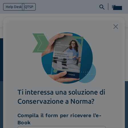
IT
Help Desk
QTSP
Home
>
Monarch_IntesaSign
Chi siamo
Cosa facciamo
Piattaforme
Industry
News e Media
Contattaci
Ti interessa una soluzione di
Conservazione a Norma?
Iscriviti alla newsletter
Novità, iniziative ed eventi dal mondo della
Compila il form per ricevere l’e-
trasformazione digitale.
Book