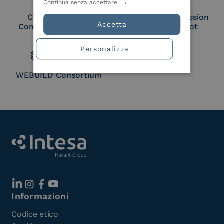
Continua senza accettare
Cloud Signature
European Commission
Accetta
Consortium Member
Large Scale Pilot
Member
Personalizza
WEBUILD Consortium
Informazioni
Codice etico