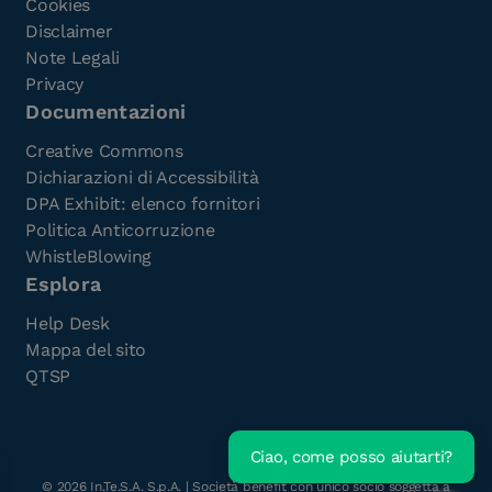
Cookies
Disclaimer
Note Legali
Privacy
Documentazioni
Creative Commons
Dichiarazioni di Accessibilità
DPA Exhibit: elenco fornitori
Politica Anticorruzione
WhistleBlowing
Esplora
Help Desk
Mappa del sito
QTSP
Ciao, come posso aiutarti?
Scarica l'e-Book gratuito
©
2026
In.Te.S.A. S.p.A. | Società benefit con unico socio soggetta a