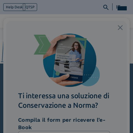
IT
Help Desk
QTSP
Home
>
2_Automotive&Manufacturing
Chi siamo
Cosa facciamo
Piattaforme
Industry
News e Media
Contattaci
Iscriviti alla newsletter
Ti interessa una soluzione di
Novità, iniziative ed eventi dal mondo della
trasformazione digitale.
Conservazione a Norma?
Scopri InNews
Compila il form per ricevere l’e-
Book