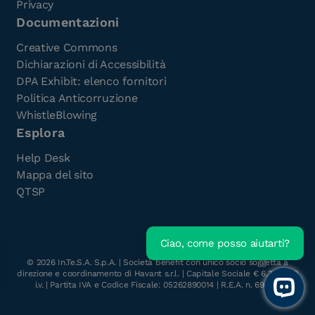
Privacy
Documentazioni
Creative Commons
Dichiarazioni di Accessibilità
DPA Exhibit: elenco fornitori
Politica Anticorruzione
WhistleBlowing
Esplora
Help Desk
Mappa del sito
QTSP
Ciao, come posso aiutarti?
Scarica l'e-Book gratuito
©
2026
In.Te.S.A. S.p.A. | Società benefit con unico socio soggetta a
direzione e coordinamento di Havant s.r.l. | Capitale Sociale € 6.300.000
i.v. | Partita IVA e Codice Fiscale: 05262890014 | R.E.A. n. 696117
Open 