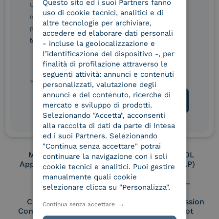
Questo sito ed i suoi Partners fanno
ITALIAN
Ulteriori informazioni sulle procedure sono disponibili
uso di cookie tecnici, analitici e di
nelle Norme di tutela della privacy INTESA. Inoltrando il
altre tecnologie per archiviare,
presente modulo, dichiaro di aver letto e compreso le
Conservatore
UNI EN ISO 37001
accedere ed elaborare dati personali
qualificato
Norme di tutela della privacy INTESA
.
- incluse la geolocalizzazione e
l’identificazione del dispositivo -, per
finalità di profilazione attraverso le
seguenti attività: annunci e contenuti
UNI EN ISO 9001
UNI EN ISO 27001
* campo obbligatorio
personalizzati, valutazione degli
annunci e del contenuto, ricerche di
mercato e sviluppo di prodotti.
Selezionando "Accetta", acconsenti
UNI EN ISO 27017
UNI EN ISO 27018
alla raccolta di dati da parte di Intesa
ed i suoi Partners. Selezionando
"Continua senza accettare" potrai
Membro Adobe
Certified PEPPOL
continuare la navigazione con i soli
Approved Trust List
Access Point (AP)
cookie tecnici e analitici. Puoi gestire
manualmente quali cookie
selezionare clicca su "Personalizza".
Cloud Signature
European Commission
Continua senza accettare
Consortium Member
Large Scale Pilot