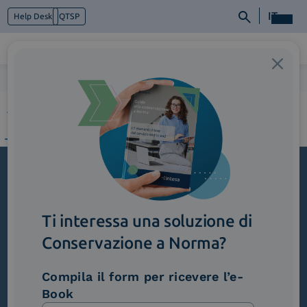
IT
Help Desk
QTSP
Home
>
2_RealEstate&Automotive
Chi siamo
Cosa facciamo
Piattaforme
Industry
News e Media
Contattaci
Iscriviti alla newsletter
Ti interessa una soluzione di
Novità, iniziative ed eventi dal mondo della
trasformazione digitale.
Conservazione a Norma?
Scopri InNews
Compila il form per ricevere l’e-
Book