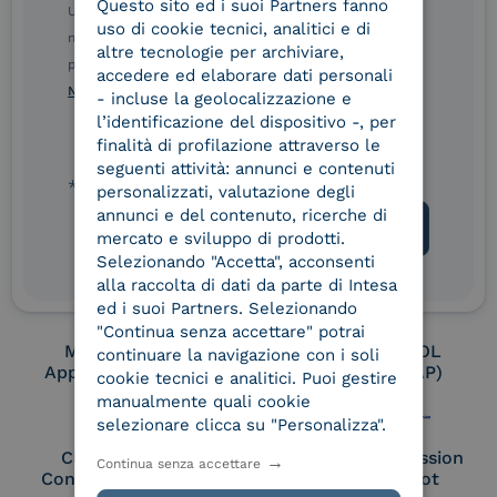
Questo sito ed i suoi Partners fanno
ITALIAN
Ulteriori informazioni sulle procedure sono disponibili
uso di cookie tecnici, analitici e di
nelle Norme di tutela della privacy INTESA. Inoltrando il
altre tecnologie per archiviare,
presente modulo, dichiaro di aver letto e compreso le
Conservatore
UNI EN ISO 37001
accedere ed elaborare dati personali
qualificato
Norme di tutela della privacy INTESA
.
- incluse la geolocalizzazione e
l’identificazione del dispositivo -, per
finalità di profilazione attraverso le
seguenti attività: annunci e contenuti
UNI EN ISO 9001
UNI EN ISO 27001
* campo obbligatorio
personalizzati, valutazione degli
annunci e del contenuto, ricerche di
mercato e sviluppo di prodotti.
Selezionando "Accetta", acconsenti
UNI EN ISO 27017
UNI EN ISO 27018
alla raccolta di dati da parte di Intesa
ed i suoi Partners. Selezionando
"Continua senza accettare" potrai
Membro Adobe
Certified PEPPOL
continuare la navigazione con i soli
Approved Trust List
Access Point (AP)
cookie tecnici e analitici. Puoi gestire
manualmente quali cookie
selezionare clicca su "Personalizza".
Cloud Signature
European Commission
Continua senza accettare
Consortium Member
Large Scale Pilot