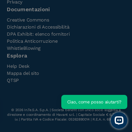
Privacy
Documentazioni
Creative Commons
Dichiarazioni di Accessibilità
DPA Exhibit: elenco fornitori
Politica Anticorruzione
WhistleBlowing
Esplora
Help Desk
Mappa del sito
QTSP
Ciao, come posso aiutarti?
Scarica l'e-Book gratuito
©
2026
In.Te.S.A. S.p.A. | Società benefit con unico socio soggetta a
direzione e coordinamento di Havant s.r.l. | Capitale Sociale € 6.300.000
i.v. | Partita IVA e Codice Fiscale: 05262890014 | R.E.A. n. 696117
Open 