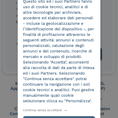
Questo sito ed i suoi Partners fanno
ITALIAN
Ulteriori informazioni sulle procedure sono disponibili
uso di cookie tecnici, analitici e di
nelle Norme di tutela della privacy INTESA. Inoltrando il
altre tecnologie per archiviare,
presente modulo, dichiaro di aver letto e compreso le
Conservatore
UNI EN ISO 37001
accedere ed elaborare dati personali
qualificato
Norme di tutela della privacy INTESA
.
- incluse la geolocalizzazione e
l’identificazione del dispositivo -, per
finalità di profilazione attraverso le
seguenti attività: annunci e contenuti
UNI EN ISO 9001
UNI EN ISO 27001
* campo obbligatorio
personalizzati, valutazione degli
annunci e del contenuto, ricerche di
mercato e sviluppo di prodotti.
Selezionando "Accetta", acconsenti
UNI EN ISO 27017
UNI EN ISO 27018
alla raccolta di dati da parte di Intesa
ed i suoi Partners. Selezionando
"Continua senza accettare" potrai
Membro Adobe
Certified PEPPOL
continuare la navigazione con i soli
Approved Trust List
Access Point (AP)
cookie tecnici e analitici. Puoi gestire
manualmente quali cookie
selezionare clicca su "Personalizza".
Cloud Signature
European Commission
Continua senza accettare
Consortium Member
Large Scale Pilot