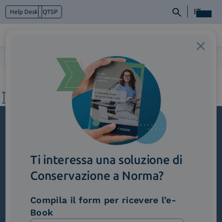
IT
Help Desk
QTSP
Home
>
3_Sanità
Chi siamo
Cosa facciamo
Piattaforme
Industry
News e Media
Contattaci
Iscriviti alla newsletter
Ti interessa una soluzione di
Novità, iniziative ed eventi dal mondo della
trasformazione digitale.
Conservazione a Norma?
Scopri InNews
Compila il form per ricevere l’e-
Book