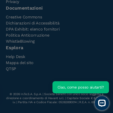
Privacy
Documentazioni
Creative Commons
Dichiarazioni di Accessibilità
DPA Exhibit: elenco fornitori
Politica Anticorruzione
WhistleBlowing
Esplora
Help Desk
Mappa del sito
QTSP
Ciao, come posso aiutarti?
Scarica l'e-Book gratuito
©
2026
In.Te.S.A. S.p.A. | Società benefit con unico socio soggetta a
direzione e coordinamento di Havant s.r.l. | Capitale Sociale € 6.300.000
i.v. | Partita IVA e Codice Fiscale: 05262890014 | R.E.A. n. 696117
Open 