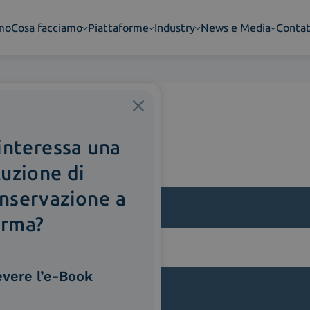
amo
Cosa facciamo
Piattaforme
Industry
News e Media
Contat
 interessa una
luzione di
nservazione a
rma?
lla
evere l’e-Book