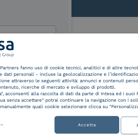
Le nostre certificazioni
izi e offerte di INTESA.
nNews" di INTESA.
Partners fanno uso di cookie tecnici, analitici e di altre tecno
asi momento inviando una e-mail
dati personali - incluse la geolocalizzazione e l’identificazio
ure, se non si desidera ricevere
azione attraverso le seguenti attività: annunci e contenuti pers
a sottoscrizione facendo clic sul
d Trust
Service Provider e
Servi
ontenuto, ricerche di mercato e sviluppo di prodotti.
der for
Aggregatore SPID
Aggr
lsiasi e-mail.
, acconsenti alla raccolta di dati da parte di Intesa ed i suoi 
ified
a senza accettare" potrai continuare la navigazione con i soli
nature /
ibili nelle Norme di tutela della
re manualmente quali cookie selezionare clicca su "Personalizza
tion
chiaro di aver letto e compreso
Accetta