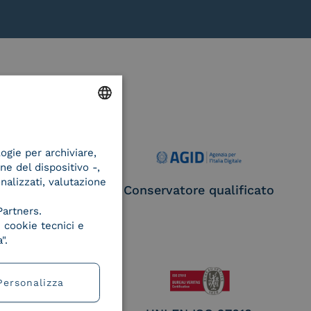
ENGLISH
logie per archiviare,
ITALIAN
ne del dispositivo -,
onalizzati, valutazione
ce Provider e
Conservatore qualificato
egatore CIE
Partners.
 cookie tecnici e
".
Personalizza