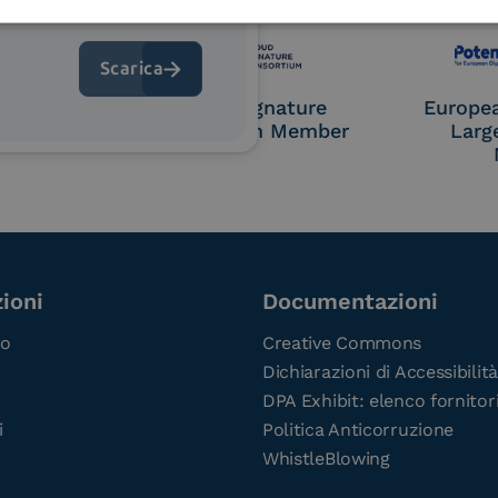
 9001
UNI EN ISO 27001
UNI 
OL Access
Cloud Signature
Europe
P)
Consortium Member
Larg
ioni
Documentazioni
co
Creative Commons
Dichiarazioni di Accessibilità
DPA Exhibit: elenco fornitor
i
Politica Anticorruzione
WhistleBlowing