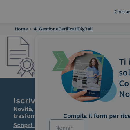
Chi si
Home
>
4_GestioneCerificatiDigitali
Chi siamo
Cosa facciamo
Piattaforme
Ti
Industry
News e Media
so
Contattaci
Co
No
Iscriviti alla newsletter
Novità, iniziative ed eventi dal mondo de
trasformazione digitale.
Compila il form per ric
Scopri InNews