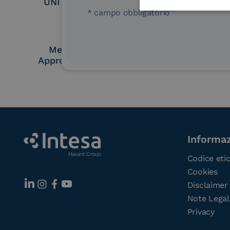
UNI EN ISO 37001
UNI EN ISO
* campo obbligatorio
Membro Adobe
Certified PEPP
Approved Trust List
Point (A
Informaz
Codice eti
Cookies
Disclaimer
Note Legal
Privacy