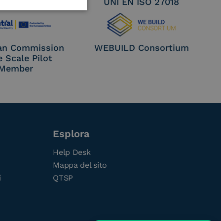
EN ISO 27017
UNI EN ISO 27018
an Commission
WEBUILD Consortium
e Scale Pilot
Member
Esplora
Help Desk
Mappa del sito
i
QTSP