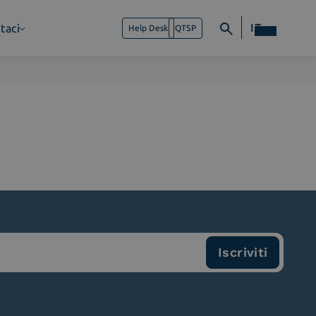
IT
taci
Help Desk
QTSP