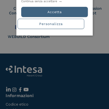
Continua senza accettare
Cloud Signature
European Commission
Accetta
Consortium Member
Large Scale Pilot
Member
Personalizza
WEBUILD Consortium
Informazioni
Codice etico