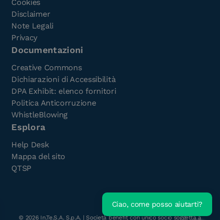
Cookies
Disclaimer
Note Legali
Privacy
Documentazioni
Creative Commons
Dichiarazioni di Accessibilità
DPA Exhibit: elenco fornitori
Politica Anticorruzione
WhistleBlowing
Esplora
Help Desk
Mappa del sito
QTSP
Ciao, come posso aiutarti?
Scarica l'e-Book gratuito
©
2026
In.Te.S.A. S.p.A. | Società benefit con unico socio soggetta a