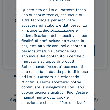
ENGLISH
Ulteriori informazioni sulle procedure sono disponibili
nelle Norme di tutela della privacy INTESA. Inoltrando il
Service Provider e
Service Provider e
Questo sito ed i suoi Partners fanno
ITALIAN
Aggregatore SPID
Aggregatore CIE
presente modulo, dichiaro di aver letto e compreso le
uso di cookie tecnici, analitici e di
altre tecnologie per archiviare,
Norme di tutela della privacy INTESA
.
accedere ed elaborare dati personali
- incluse la geolocalizzazione e
Conservatore
UNI EN ISO 37001
l’identificazione del dispositivo -, per
qualificato
finalità di profilazione attraverso le
* campo obbligatorio
seguenti attività: annunci e contenuti
personalizzati, valutazione degli
annunci e del contenuto, ricerche di
UNI EN ISO 9001
UNI EN ISO 27001
mercato e sviluppo di prodotti.
Selezionando "Accetta", acconsenti
alla raccolta di dati da parte di Intesa
UNI EN ISO 27017
UNI EN ISO 27018
ed i suoi Partners. Selezionando
"Continua senza accettare" potrai
continuare la navigazione con i soli
cookie tecnici e analitici. Puoi gestire
Membro Adobe
Certified PEPPOL
manualmente quali cookie
Approved Trust List
Access Point (AP)
selezionare clicca su "Personalizza".