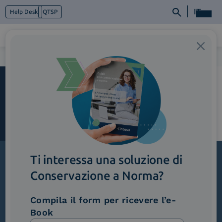
IT
Help Desk
QTSP
Home
>
Monarch_PaginaPiattaforme
Chi siamo
Cosa facciamo
Piattaforme
Industry
News e Media
Contattaci
Ti interessa una soluzione di
Conservazione a Norma?
Iscriviti alla newsletter
Novità, iniziative ed eventi dal mondo della
Compila il form per ricevere l’e-
trasformazione digitale.
Book