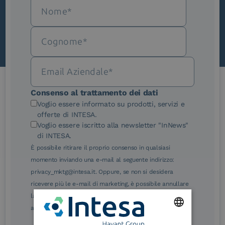
Scopri InNews
Consenso al trattamento dei dati
Le nostre certificazioni
Voglio essere informato su prodotti, servizi e
offerte di INTESA.
Voglio essere iscritto alla newsletter "InNews"
di INTESA.
È possibile ritirare il proprio consenso in qualsiasi
momento inviando una e-mail al seguente indirizzo:
eIDAS Qualified Trust
eIDAS Qualified Trust
privacy_mktg@intesa.it. Oppure, se non si desidera
Service Provider
Service Provider for
ricevere più le e-mail di marketing, è possibile annullare
Remote Qualified
Electronic Signature /
la sottoscrizione facendo clic sul relativo link di
Seal Creation
annullamento sottoscrizione, in qualsiasi e-mail.