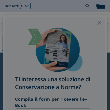
IT
Help Desk
QTSP
Home
>
3_CreazioneReportAutomatici
Chi siamo
Cosa facciamo
Piattaforme
Industry
News e Media
Contattaci
Iscriviti alla newsletter
Ti interessa una soluzione di
Novità, iniziative ed eventi dal mondo della
trasformazione digitale.
Conservazione a Norma?
Scopri InNews
Compila il form per ricevere l’e-
Book