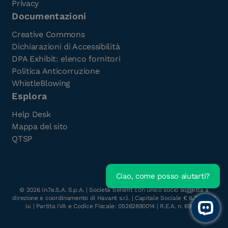
Privacy
Documentazioni
Creative Commons
Dichiarazioni di Accessibilità
DPA Exhibit: elenco fornitori
Politica Anticorruzione
WhistleBlowing
Esplora
Help Desk
Mappa del sito
QTSP
Ciao, come posso aiutarti?
Scarica l'e-Book gratuito
©
2026
In.Te.S.A. S.p.A. | Società benefit con unico socio soggetta a
direzione e coordinamento di Havant s.r.l. | Capitale Sociale € 6.300.000
i.v. | Partita IVA e Codice Fiscale: 05262890014 | R.E.A. n. 696117
Open 