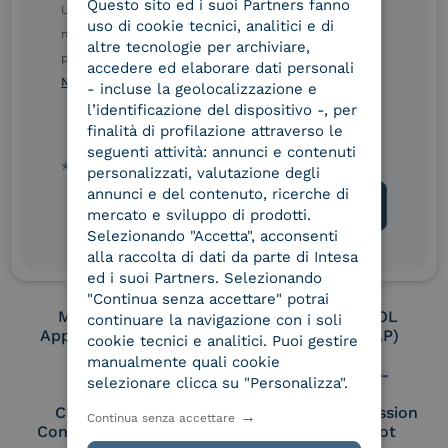
Questo sito ed i suoi Partners fanno
ITALIAN
Ulteriori informazioni sulle procedure sono disponibili
uso di cookie tecnici, analitici e di
nelle Norme di tutela della privacy INTESA. Inoltrando il
altre tecnologie per archiviare,
presente modulo, dichiaro di aver letto e compreso le
Conservatore
UNI EN ISO 37001
accedere ed elaborare dati personali
qualificato
Norme di tutela della privacy INTESA
.
- incluse la geolocalizzazione e
l’identificazione del dispositivo -, per
finalità di profilazione attraverso le
seguenti attività: annunci e contenuti
UNI EN ISO 9001
UNI EN ISO 27001
* campo obbligatorio
personalizzati, valutazione degli
annunci e del contenuto, ricerche di
mercato e sviluppo di prodotti.
Selezionando "Accetta", acconsenti
UNI EN ISO 27017
UNI EN ISO 27018
alla raccolta di dati da parte di Intesa
ed i suoi Partners. Selezionando
"Continua senza accettare" potrai
Membro Adobe
Certified PEPPOL
continuare la navigazione con i soli
Approved Trust List
Access Point (AP)
cookie tecnici e analitici. Puoi gestire
manualmente quali cookie
selezionare clicca su "Personalizza".
Cloud Signature
European Commission
Continua senza accettare
Consortium Member
Large Scale Pilot