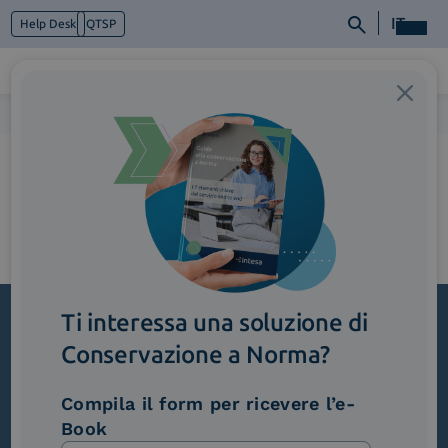
IT
Help Desk
QTSP
Home
>
3_RiduzioneCosti
Chi siamo
Cosa facciamo
Piattaforme
Industry
News e Media
Contattaci
Ti interessa una soluzione di
Conservazione a Norma?
Iscriviti alla newsletter
Novità, iniziative ed eventi dal mondo della
Compila il form per ricevere l’e-
trasformazione digitale.
Book