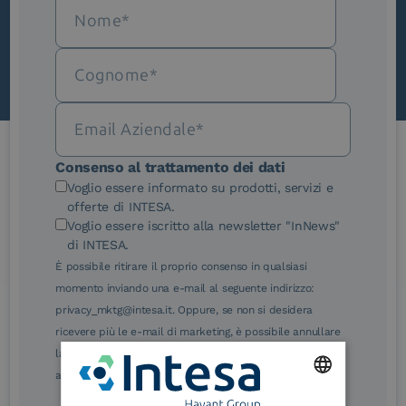
Scopri InNews
Consenso al trattamento dei dati
Le nostre certificazioni
Voglio essere informato su prodotti, servizi e
offerte di INTESA.
Voglio essere iscritto alla newsletter "InNews"
di INTESA.
È possibile ritirare il proprio consenso in qualsiasi
momento inviando una e-mail al seguente indirizzo:
eIDAS Qualified Trust
eIDAS Qualified Trust
privacy_mktg@intesa.it. Oppure, se non si desidera
Service Provider
Service Provider for
ricevere più le e-mail di marketing, è possibile annullare
Remote Qualified
Electronic Signature /
la sottoscrizione facendo clic sul relativo link di
Seal Creation
annullamento sottoscrizione, in qualsiasi e-mail.