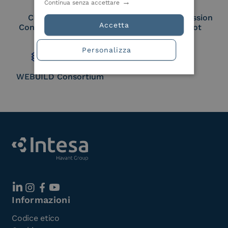
Continua senza accettare
Cloud Signature
European Commission
Accetta
Consortium Member
Large Scale Pilot
Member
Personalizza
WEBUILD Consortium
Informazioni
Codice etico