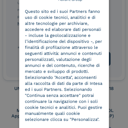
ENGLISH
Ulteriori informazioni sulle procedure sono disponibili
nelle Norme di tutela della privacy INTESA. Inoltrando il
Service Provider e
Service Provider e
Questo sito ed i suoi Partners fanno
ITALIAN
Aggregatore SPID
Aggregatore CIE
presente modulo, dichiaro di aver letto e compreso le
uso di cookie tecnici, analitici e di
altre tecnologie per archiviare,
Norme di tutela della privacy INTESA
.
accedere ed elaborare dati personali
- incluse la geolocalizzazione e
Conservatore
UNI EN ISO 37001
l’identificazione del dispositivo -, per
qualificato
finalità di profilazione attraverso le
* campo obbligatorio
seguenti attività: annunci e contenuti
personalizzati, valutazione degli
annunci e del contenuto, ricerche di
UNI EN ISO 9001
UNI EN ISO 27001
mercato e sviluppo di prodotti.
Selezionando "Accetta", acconsenti
alla raccolta di dati da parte di Intesa
UNI EN ISO 27017
UNI EN ISO 27018
ed i suoi Partners. Selezionando
"Continua senza accettare" potrai
continuare la navigazione con i soli
cookie tecnici e analitici. Puoi gestire
Membro Adobe
Certified PEPPOL
manualmente quali cookie
Approved Trust List
Access Point (AP)
selezionare clicca su "Personalizza".