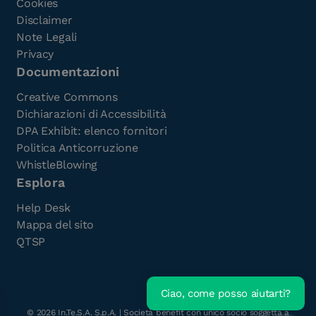
Cookies
Disclaimer
Note Legali
Privacy
Documentazioni
Creative Commons
Dichiarazioni di Accessibilità
DPA Exhibit: elenco fornitori
Politica Anticorruzione
WhistleBlowing
Esplora
Help Desk
Mappa del sito
QTSP
Ciao, come posso aiutarti?
Scarica l'e-Book gratuito
©
2026
In.Te.S.A. S.p.A. | Società benefit con unico socio soggetta a