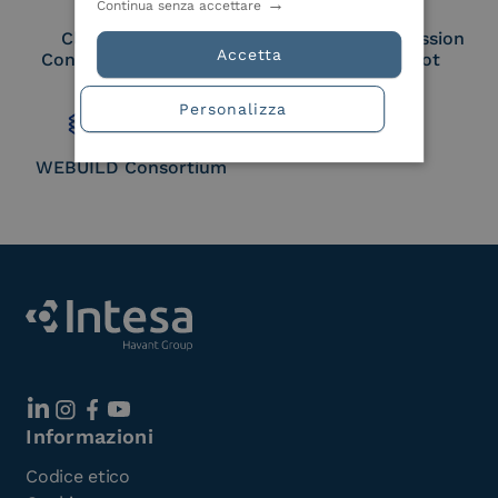
Continua senza accettare
Cloud Signature
European Commission
Accetta
Consortium Member
Large Scale Pilot
Member
Personalizza
WEBUILD Consortium
Informazioni
Codice etico