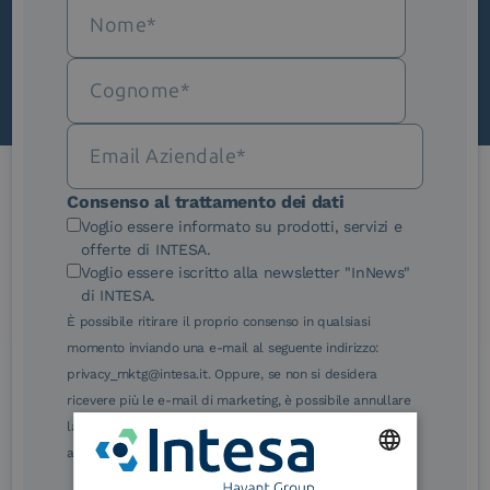
Scopri InNews
Consenso al trattamento dei dati
Le nostre certificazioni
Voglio essere informato su prodotti, servizi e
offerte di INTESA.
Voglio essere iscritto alla newsletter "InNews"
di INTESA.
È possibile ritirare il proprio consenso in qualsiasi
momento inviando una e-mail al seguente indirizzo:
eIDAS Qualified Trust
eIDAS Qualified Trust
privacy_mktg@intesa.it. Oppure, se non si desidera
Service Provider
Service Provider for
ricevere più le e-mail di marketing, è possibile annullare
Remote Qualified
Electronic Signature /
la sottoscrizione facendo clic sul relativo link di
Seal Creation
annullamento sottoscrizione, in qualsiasi e-mail.