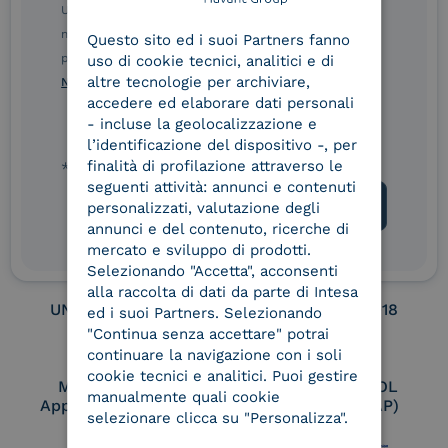
ENGLISH
Ulteriori informazioni sulle procedure sono disponibili
nelle Norme di tutela della privacy INTESA. Inoltrando il
Service Provider e
Service Provider e
Questo sito ed i suoi Partners fanno
ITALIAN
Aggregatore SPID
Aggregatore CIE
presente modulo, dichiaro di aver letto e compreso le
uso di cookie tecnici, analitici e di
altre tecnologie per archiviare,
Norme di tutela della privacy INTESA
.
accedere ed elaborare dati personali
- incluse la geolocalizzazione e
Conservatore
UNI EN ISO 37001
l’identificazione del dispositivo -, per
qualificato
finalità di profilazione attraverso le
* campo obbligatorio
seguenti attività: annunci e contenuti
personalizzati, valutazione degli
annunci e del contenuto, ricerche di
UNI EN ISO 9001
UNI EN ISO 27001
mercato e sviluppo di prodotti.
Selezionando "Accetta", acconsenti
alla raccolta di dati da parte di Intesa
UNI EN ISO 27017
UNI EN ISO 27018
ed i suoi Partners. Selezionando
"Continua senza accettare" potrai
continuare la navigazione con i soli
cookie tecnici e analitici. Puoi gestire
Membro Adobe
Certified PEPPOL
manualmente quali cookie
Approved Trust List
Access Point (AP)
selezionare clicca su "Personalizza".