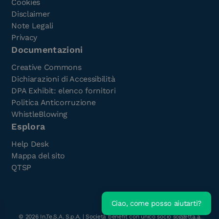
Cookies
Disclaimer
Note Legali
Privacy
Documentazioni
Creative Commons
Dichiarazioni di Accessibilità
DPA Exhibit: elenco fornitori
Politica Anticorruzione
WhistleBlowing
Esplora
Help Desk
Mappa del sito
QTSP
Ciao, come posso aiutarti?
Scarica l'e-Book gratuito
©
2026
In.Te.S.A. S.p.A. | Società benefit con unico socio soggetta a