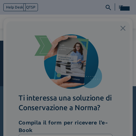
IT
Help Desk
QTSP
Home
>
Monarch_PaginaPiattaforme
Chi siamo
Cosa facciamo
Piattaforme
Industry
News e Media
Contattaci
Ti interessa una soluzione di
Conservazione a Norma?
Iscriviti alla newsletter
Novità, iniziative ed eventi dal mondo della
Compila il form per ricevere l’e-
trasformazione digitale.
Book