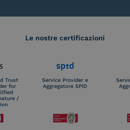
Le nostre certificazioni
d Trust
Service Provider e
Servi
der for
Aggregatore SPID
Aggr
ified
nature /
tion