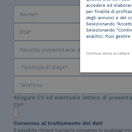
accedere ed elaborare 
per finalità di profil
degli annunci e del c
Selezionando "Accetta"
Selezionando "Continu
analitici. Puoi gesti
Continua senza accettare
Allegare CV ed eventuale lettera di presen
CV*
Consenso al trattamento dei dati
È possibile ritirare il proprio consenso in qualsiasi 