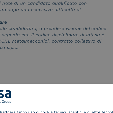
li note di un candidato qualificato con
imponga una eccessiva difficoltà al
nare
della candidatura, a
prendere visione
del codice
si segnala che il
codice disciplinare di Intesa è
CNL metalmeccanici, contratto collettivo di
sa s.p.a.
Partners fanno uso di cookie tecnici, analitici e di altre tecno