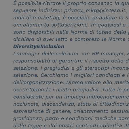
È possibile ritirare il proprio consenso in 
seguente indirizzo: privacy_mktg@intesa.it. 
mail di marketing, è possibile annullare la so
annullamento sottoscrizione, in qualsiasi e-
sono disponibili nelle Norme di tutela della
dichiaro di aver letto e compreso le Norme d
Diversity&Inclusion
I manager delle selezioni con HR manager, HR
responsabilità di garantire il rispetto della 
selezione. I pregiudizi e gli stereotipi incon
selezione. Cerchiamo i migliori candidati e i
dell’organizzazione. Diamo valore alla merit
accantonando i nostri pregiudizi. Tutte le p
considerate per un impiego indipendentemente
nazionale, discendenza, stato di cittadinanza
espressione di genere, orientamento sessuale, 
gravidanza, parto e condizioni mediche corre
dalla legge e dai nostri contratti collettivi