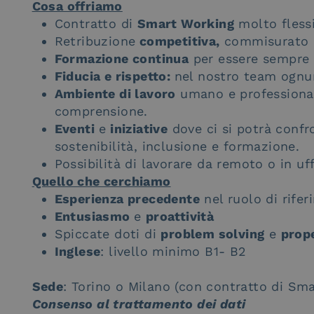
Cosa offriamo
Contratto di
Smart Working
molto flessi
Retribuzione
competitiva,
commisurato a
Formazione continua
per essere sempre 
Fiducia e rispetto:
nel nostro team ognun
Ambiente di lavoro
umano e professionale
comprensione.
Eventi
e
iniziative
dove ci si potrà confro
sostenibilità, inclusione e formazione.
Possibilità di lavorare da remoto o in uff
Quello che cerchiamo
Esperienza precedente
nel ruolo di rife
Entusiasmo
e
proattività
Spiccate doti di
problem solving
e
prope
Inglese
: livello minimo B1- B2
Sede
: Torino o Milano (con contratto di Sm
Consenso al trattamento dei dati