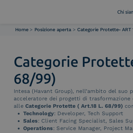
Chi si
Home
>
Posizione aperta
>
Categorie Protette- ART 
Chi siamo
Cosa facciamo
Piattaforme
Categorie Protette
Industry
News e Media
68/99)
Contattaci
Intesa (Havant Group), nell’ambito del suo 
acceleratore dei progetti di trasformazione 
alle
Categorie Protette ( Art.18 L. 68/99)
co
Technology
: Developer, Tech Support
Sales
: Client Facing Specialist, Sales S
Operations
: Service Manager, Project M