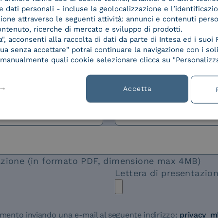
dati personali - incluse la geolocalizzazione e l’identificazio
azione attraverso le seguenti attività: annunci e contenuti pers
ontenuto, ricerche di mercato e sviluppo di prodotti.
, acconsenti alla raccolta di dati da parte di Intesa ed i suoi 
a senza accettare" potrai continuare la navigazione con i soli
re manualmente quali cookie selezionare clicca su "Personalizza
Accetta
tazione (in formato PDF, dimensione max 4MB)
Lettera di presentazio
momento inviando una e-mail al seguente indirizzo:
privacy_m