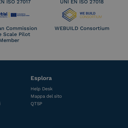
EN ISO 27017
UNI EN ISO 27018
an Commission
WEBUILD Consortium
e Scale Pilot
Member
Esplora
Help Desk
Mappa del sito
i
QTSP