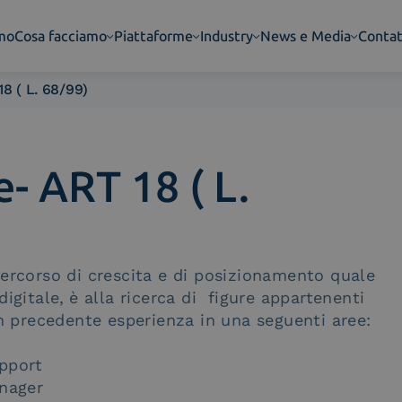
amo
Cosa facciamo
Piattaforme
Industry
News e Media
Contat
18 ( L. 68/99)
- ART 18 ( L.
percorso di crescita e di posizionamento quale
digitale,
è alla ricerca di figure appartenenti
n precedente esperienza in una seguenti aree:
upport
anager