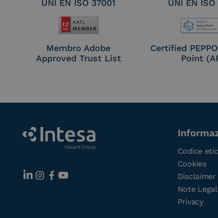
UNI EN ISO 37001
UNI EN ISO
Membro Adobe
Certified PEPP
Approved Trust List
Point (A
Informaz
Codice eti
Cookies
Disclaimer
Note Legal
Privacy