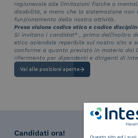
ragionevole alle limitazioni fisiche o menta
disabilità, a meno che la sistemazione non 
funzionamento della nostra attività.
Presa visione codice etico e codice discipli
Si invitano i candidat* , prima dell’inoltro 
etico aziendale reperibile sul nostro sito e 
conforme a quanto previsto in materia dal C
riferimento per dipendenti e dirigenti di Inte
Vai alle posizioni aperte
Candidati ora!
Questo sito ed i suoi 