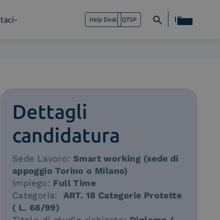
IT
taci
Help Desk
QTSP
Dettagli
candidatura
Sede Lavoro:
Smart working (sede di
appoggio Torino o Milano)
Impiego:
Full Time
Categoria:
ART. 18 Categorie Protette
( L. 68/99)
Titolo di studio richiesto:
Diploma /