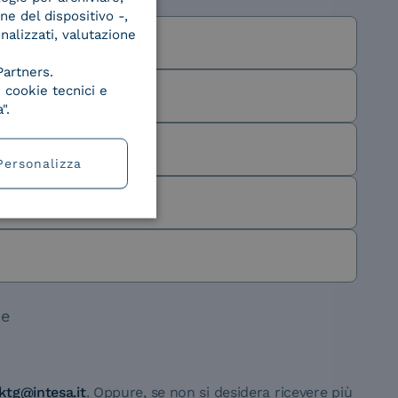
ne del dispositivo -,
onalizzati, valutazione
Partners.
 cookie tecnici e
".
Personalizza
ne
ktg@intesa.it
. Oppure, se non si desidera ricevere più