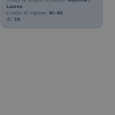
Laurea
Livello di inglese:
B1-B2
ID:
28