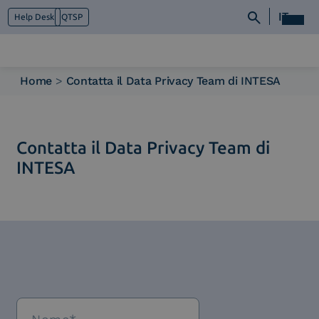
IT
Help Desk
QTSP
Home
>
Contatta il Data Privacy Team di INTESA
Chi siamo
Cosa facciamo
Piattaforme
Contatta il Data Privacy Team di
Industry
INTESA
News e Media
Contattaci