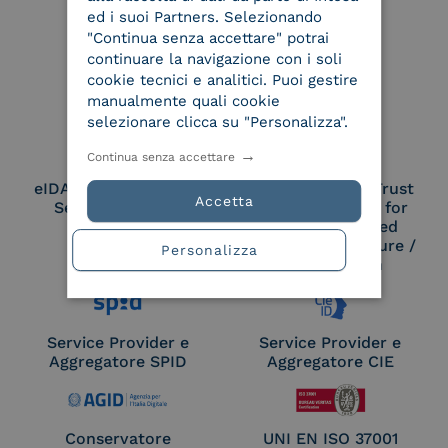
ed i suoi Partners. Selezionando
"Continua senza accettare" potrai
continuare la navigazione con i soli
Le nostre certificazioni
cookie tecnici e analitici. Puoi gestire
manualmente quali cookie
selezionare clicca su "Personalizza".
Continua senza accettare
eIDAS Qualified Trust
eIDAS Qualified Trust
Accetta
Service Provider
Service Provider for
Remote Qualified
Electronic Signature /
Personalizza
Seal Creation
Service Provider e
Service Provider e
Aggregatore SPID
Aggregatore CIE
Conservatore
UNI EN ISO 37001