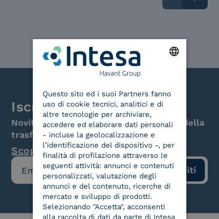
ENGLISH
Questo sito ed i suoi Partners fanno
ITALIAN
Iscriviti alla newsletter
uso di cookie tecnici, analitici e di
altre tecnologie per archiviare,
Novità, iniziative ed eventi dal mondo della
accedere ed elaborare dati personali
trasformazione digitale.
- incluse la geolocalizzazione e
l’identificazione del dispositivo -, per
Scopri InNews
finalità di profilazione attraverso le
seguenti attività: annunci e contenuti
personalizzati, valutazione degli
annunci e del contenuto, ricerche di
mercato e sviluppo di prodotti.
Selezionando "Accetta", acconsenti
alla raccolta di dati da parte di Intesa