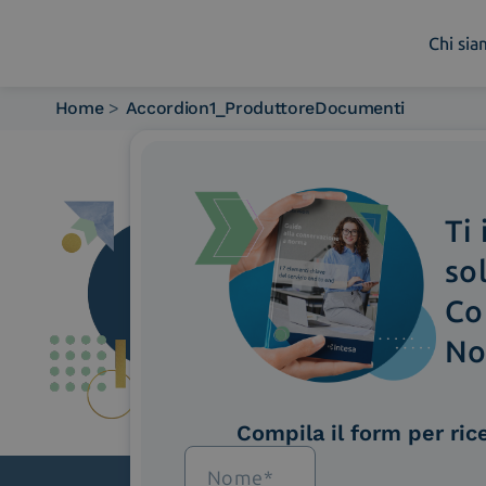
Chi si
Home
>
Accordion1_ProduttoreDocumenti
Chi siamo
Cosa facciamo
Piattaforme
Ti
Industry
News e Media
so
Contattaci
Co
No
Compila il form per ric