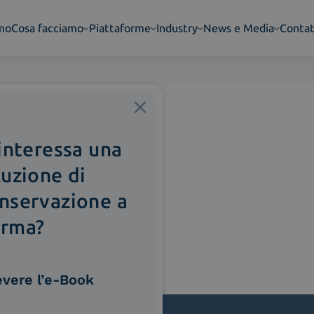
amo
Cosa facciamo
Piattaforme
Industry
News e Media
Contat
 interessa una
luzione di
nservazione a
rma?
evere l’e-Book