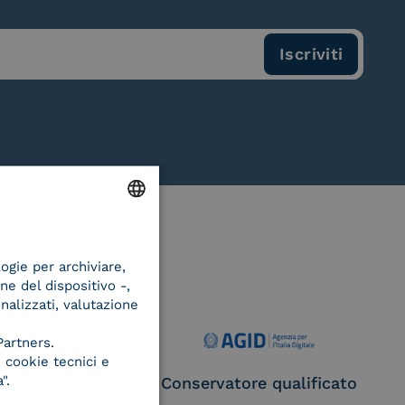
ENGLISH
logie per archiviare,
ITALIAN
ne del dispositivo -,
onalizzati, valutazione
Partners.
 cookie tecnici e
".
ce Provider e
Conservatore qualificato
egatore CIE