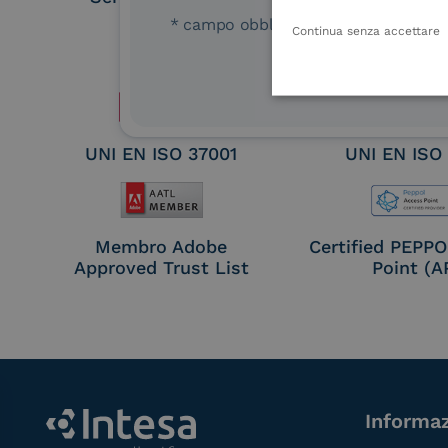
Remote Qual
* campo obbligatorio
Continua senza accettare
Electronic Sig
Seal Crea
UNI EN ISO 37001
UNI EN ISO
Membro Adobe
Certified PEPP
Approved Trust List
Point (A
Informaz