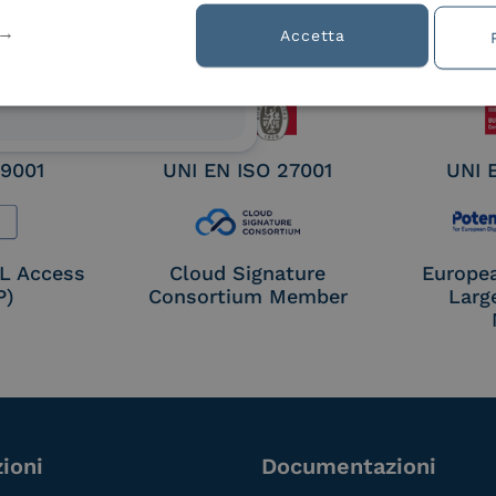
ified
Accetta
nature /
tion
 9001
UNI EN ISO 27001
UNI 
OL Access
Cloud Signature
Europe
P)
Consortium Member
Larg
ioni
Documentazioni