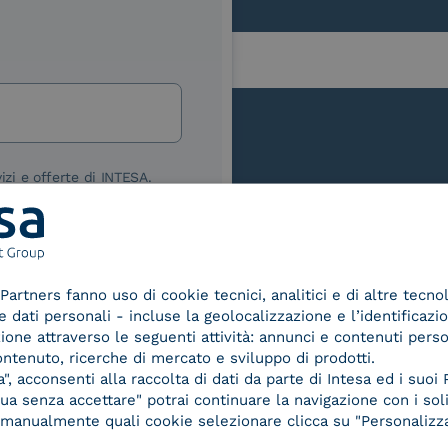
lla
izi e offerte di INTESA.
nNews" di INTESA.
asi momento inviando una e-mail
ure, se non si desidera ricevere
a sottoscrizione facendo clic sul
Le nostre certificazioni
Partners fanno uso di cookie tecnici, analitici e di altre tecno
lsiasi e-mail.
dati personali - incluse la geolocalizzazione e l’identificazio
azione attraverso le seguenti attività: annunci e contenuti pers
ibili nelle Norme di tutela della
ontenuto, ricerche di mercato e sviluppo di prodotti.
chiaro di aver letto e compreso
, acconsenti alla raccolta di dati da parte di Intesa ed i suoi 
a senza accettare" potrai continuare la navigazione con i soli
re manualmente quali cookie selezionare clicca su "Personalizza
d Trust
Service Provider e
Servi
der for
Aggregatore SPID
Aggr