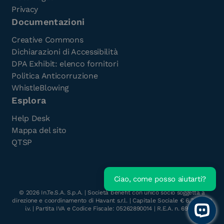
Privacy
Documentazioni
Creative Commons
Dichiarazioni di Accessibilità
DPA Exhibit: elenco fornitori
Politica Anticorruzione
WhistleBlowing
Esplora
Help Desk
Mappa del sito
QTSP
Ciao, come posso aiutarti?
©
2026
In.Te.S.A. S.p.A. | Società benefit con unico socio soggetta a
direzione e coordinamento di Havant s.r.l. | Capitale Sociale € 6.300.000
i.v. | Partita IVA e Codice Fiscale: 05262890014 | R.E.A. n. 696117
Open 