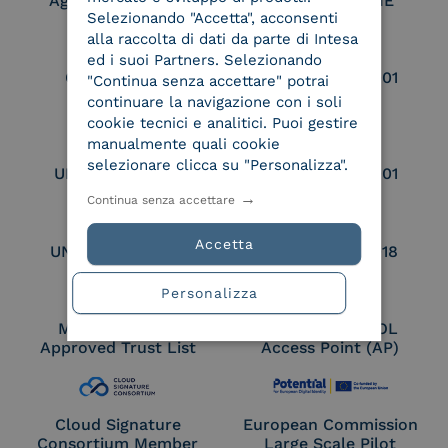
Aggregatore SPID
Aggregatore CIE
Selezionando "Accetta", acconsenti
alla raccolta di dati da parte di Intesa
ed i suoi Partners. Selezionando
Conservatore
UNI EN ISO 37001
"Continua senza accettare" potrai
qualificato
continuare la navigazione con i soli
cookie tecnici e analitici. Puoi gestire
manualmente quali cookie
selezionare clicca su "Personalizza".
UNI EN ISO 9001
UNI EN ISO 27001
Continua senza accettare
Accetta
UNI EN ISO 27017
UNI EN ISO 27018
Personalizza
Membro Adobe
Certified PEPPOL
Approved Trust List
Access Point (AP)
Cloud Signature
European Commission
Consortium Member
Large Scale Pilot