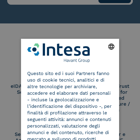
Le nostre certificazioni
ENGLISH
Questo sito ed i suoi Partners fanno
ITALIAN
uso di cookie tecnici, analitici e di
eIDAS Qualified Trust
eIDAS Qualified Trust
altre tecnologie per archiviare,
Service Provider
Service Provider for
accedere ed elaborare dati personali
Remote Qualified
- incluse la geolocalizzazione e
Electronic Signature /
l’identificazione del dispositivo -, per
Seal Creation
finalità di profilazione attraverso le
seguenti attività: annunci e contenuti
personalizzati, valutazione degli
annunci e del contenuto, ricerche di
Service Provider e
Service Provider e
mercato e sviluppo di prodotti.