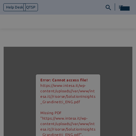
IT
Help Desk
QTSP
Chi siamo
Cosa facciamo
Piattaforme
Industry
News e Media
Error: Cannot access file!
Contattaci
https://www.intesa.it/wp-
content/uploads//var/www/int
esa.it//risorse/SolutionInsights
_Grandinetti_ENG.pdf
Missing PDF
"https://www.intesa.it/wp-
content/uploads//var/www/int
esa.it//risorse/SolutionInsights
_Grandinetti_ENG.pdf".