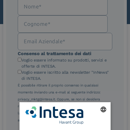
Le nostre certificazioni
Consenso al trattamento dei dati
Voglio essere informato su prodotti, servizi e
offerte di INTESA.
Voglio essere iscritto alla newsletter "InNews"
di INTESA.
eIDAS Qualified Trust
eIDAS Qualified Trust
È possibile ritirare il proprio consenso in qualsiasi
Service Provider
Service Provider for
momento inviando una e-mail al seguente indirizzo:
Remote Qualified
Electronic Signature /
privacy_mktg@intesa.it. Oppure, se non si desidera
Seal Creation
ricevere più le e-mail di marketing, è possibile annullare
la sottoscrizione facendo clic sul relativo link di
annullamento sottoscrizione, in qualsiasi e-mail.
ENGLISH
Service Provider e
Service Provider e