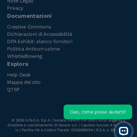
Note Legali
Privacy
Documentazioni
Creative Commons
Dichiarazioni di Accessibilità
DPA Exhibit: elenco fornitori
Politica Anticorruzione
WhistleBlowing
Esplora
Help Desk
Mappa del sito
QTSP
Ciao, come posso aiutarti?
Scarica l'e-Book gratuito
©
2026
In.Te.S.A. S.p.A. | Società benefit con unico socio soggetta a
direzione e coordinamento di Havant s.r.l. | Capitale Sociale € 6.300.000
i.v. | Partita IVA e Codice Fiscale: 05262890014 | R.E.A. n. 696117
Open 