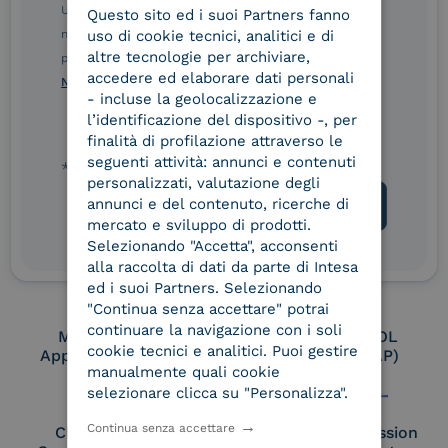
Aggregatore SPID
Aggregatore CIE
Ulteriori informazioni sulle procedure sono disponibili
Questo sito ed i suoi Partners fanno
ITALIAN
nelle Norme di tutela della privacy INTESA. Inoltrando il
uso di cookie tecnici, analitici e di
altre tecnologie per archiviare,
presente modulo, dichiaro di aver letto e compreso le
accedere ed elaborare dati personali
Norme di tutela della privacy INTESA
.
Conservatore
UNI EN ISO 37001
- incluse la geolocalizzazione e
qualificato
l’identificazione del dispositivo -, per
finalità di profilazione attraverso le
seguenti attività: annunci e contenuti
* campo obbligatorio
UNI EN ISO 9001
UNI EN ISO 27001
personalizzati, valutazione degli
annunci e del contenuto, ricerche di
mercato e sviluppo di prodotti.
Selezionando "Accetta", acconsenti
UNI EN ISO 27017
UNI EN ISO 27018
alla raccolta di dati da parte di Intesa
ed i suoi Partners. Selezionando
"Continua senza accettare" potrai
continuare la navigazione con i soli
Membro Adobe
Certified PEPPOL
cookie tecnici e analitici. Puoi gestire
Approved Trust List
Access Point (AP)
manualmente quali cookie
selezionare clicca su "Personalizza".
Continua senza accettare
Cloud Signature
European Commission