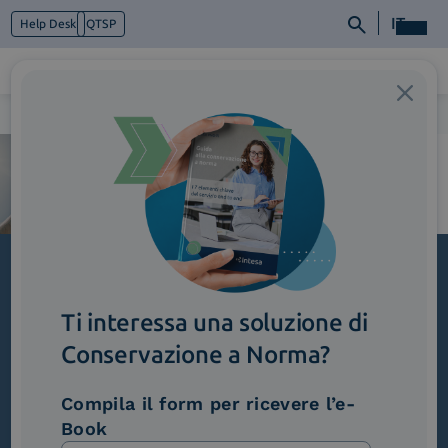
IT
Help Desk
QTSP
Home
>
Ambiente-Persone-Profitto_V2
Chi siamo
Cosa facciamo
Piattaforme
Industry
News e Media
Contattaci
Iscriviti alla newsletter
Ti interessa una soluzione di
Novità, iniziative ed eventi dal mondo della
Conservazione a Norma?
trasformazione digitale.
Scopri InNews
Compila il form per ricevere l’e-
Book