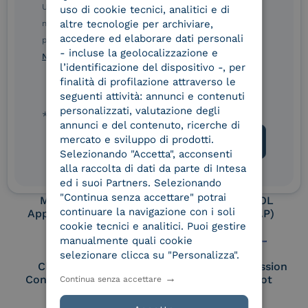
Ulteriori informazioni sulle procedure sono disponibili
uso di cookie tecnici, analitici e di
altre tecnologie per archiviare,
nelle Norme di tutela della privacy INTESA. Inoltrando il
Conservatore
UNI EN ISO 37001
accedere ed elaborare dati personali
qualificato
presente modulo, dichiaro di aver letto e compreso le
- incluse la geolocalizzazione e
Norme di tutela della privacy INTESA
.
l’identificazione del dispositivo -, per
finalità di profilazione attraverso le
UNI EN ISO 9001
UNI EN ISO 27001
seguenti attività: annunci e contenuti
personalizzati, valutazione degli
* campo obbligatorio
annunci e del contenuto, ricerche di
mercato e sviluppo di prodotti.
UNI EN ISO 27017
UNI EN ISO 27018
Selezionando "Accetta", acconsenti
alla raccolta di dati da parte di Intesa
ed i suoi Partners. Selezionando
"Continua senza accettare" potrai
Membro Adobe
Certified PEPPOL
continuare la navigazione con i soli
Approved Trust List
Access Point (AP)
cookie tecnici e analitici. Puoi gestire
manualmente quali cookie
selezionare clicca su "Personalizza".
Cloud Signature
European Commission
Consortium Member
Large Scale Pilot
Continua senza accettare
Member