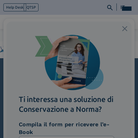
IT
Help Desk
QTSP
Home
>
Logo_InWellness
Chi siamo
Cosa facciamo
Piattaforme
Industry
News e Media
Iscriviti alla newsletter
Contattaci
Novità, iniziative ed eventi dal mondo della
Ti interessa una soluzione di
trasformazione digitale.
Conservazione a Norma?
Scopri InNews
Compila il form per ricevere l’e-
Book