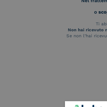
Nel fratte
o
sco
Ti ab
Non hai ricevuto 
Se non l’hai ricev