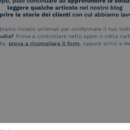
mpo, puoi continuare ad
approfondire le soluz
leggere qualche articolo
nel nostro blog
prire le storie dei clienti
con cui abbiamo lav
biamo inviato un’email per confermare il tuo indi
nulla?
Prova a controllare nello spam o nella cart
uta,
prova a ricompilare il form
, oppure scrivi a
ma