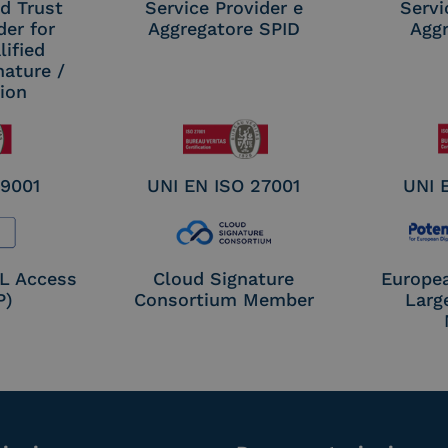
d Trust
Service Provider e
Servi
der for
Aggregatore SPID
Aggr
ified
nature /
tion
 9001
UNI EN ISO 27001
UNI 
OL Access
Cloud Signature
Europe
P)
Consortium Member
Larg