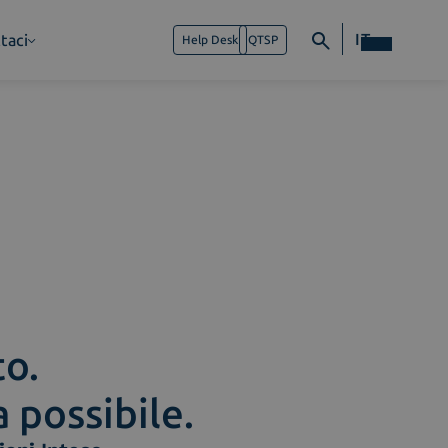
IT
taci
Help Desk
QTSP
to.
a possibile.