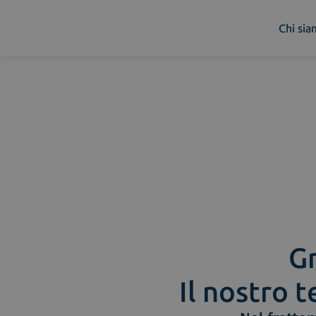
Chi si
Chi siamo
Cosa facciamo
Piattaforme
Industry
News e Media
Contattaci
Gr
Il nostro t