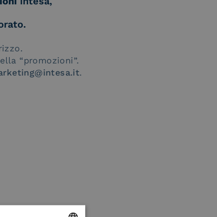
ioni
Intesa,
orato.
rizzo.
ella “promozioni”.
rketing@intesa.it
.