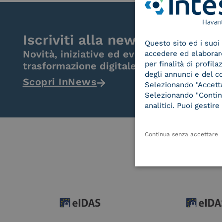
Iscriviti alla newsletter
Questo sito ed i suoi 
Novità, iniziative ed eventi dal mondo de
accedere ed elaborare 
per finalità di profil
trasformazione digitale.
degli annunci e del c
Scopri InNews
Selezionando "Accetta"
Selezionando "Continu
analitici. Puoi gesti
Continua senza accettare