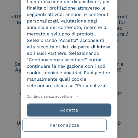
l’identificazione del dispositivo -, per
finalità di profilazione attraverso le
seguenti attività: annunci e contenuti
eIDAS Qualified Trust
eIDAS Qualified Trust
personalizzati, valutazione degli
Service Provider
Service Provider for
annunci e del contenuto, ricerche di
Remote Qualified
Electronic Signature /
mercato e sviluppo di prodotti.
Seal Creation
Selezionando "Accetta", acconsenti
alla raccolta di dati da parte di Intesa
ed i suoi Partners. Selezionando
"Continua senza accettare" potrai
Service Provider e
Service Provider e
continuare la navigazione con i soli
Aggregatore SPID
Aggregatore CIE
cookie tecnici e analitici. Puoi gestire
manualmente quali cookie
selezionare clicca su "Personalizza".
Conservatore
UNI EN ISO 37001
Continua senza accettare
qualificato
Accetta
UNI EN ISO 9001
UNI EN ISO 27001
Personalizza