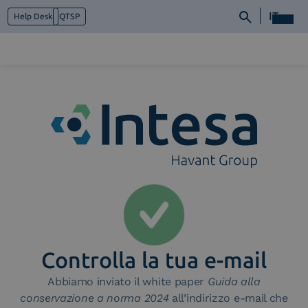
IT
Help Desk
QTSP
Chi siamo
Cosa facciamo
Piattaforme
Industry
News e Media
Contattaci
Controlla la tua e-mail
Abbiamo inviato il white paper
Guida alla
conservazione a norma 2024
all’indirizzo e-mail che