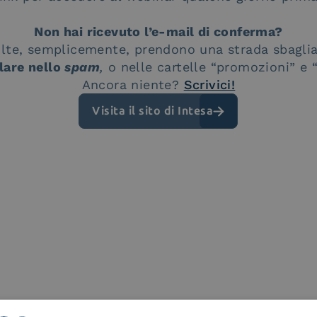
Non hai ricevuto l’e-mail di conferma?
olte, semplicemente, prendono una strada sbagli
lare nello
spam
,
o nelle cartelle “promozioni” e 
Ancora niente?
Scrivici!
Visita il sito di Intesa