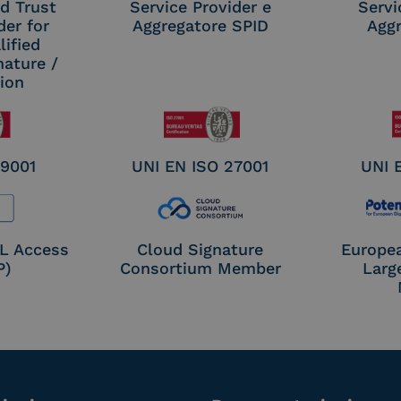
d Trust
Service Provider e
Servi
der for
Aggregatore SPID
Aggr
ified
nature /
tion
 9001
UNI EN ISO 27001
UNI 
OL Access
Cloud Signature
Europe
P)
Consortium Member
Larg