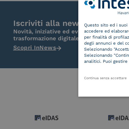
Iscriviti alla newsletter
Questo sito ed i suoi 
Novità, iniziative ed eventi dal mondo de
accedere ed elaborare 
per finalità di profil
trasformazione digitale.
degli annunci e del c
Scopri InNews
Selezionando "Accetta"
Selezionando "Continu
analitici. Puoi gesti
Continua senza accettare