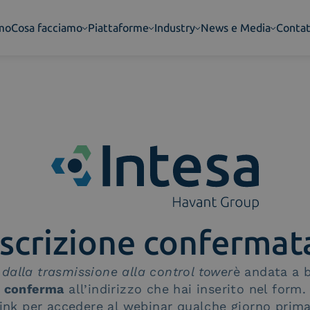
amo
Cosa facciamo
Piattaforme
Industry
News e Media
Contat
Iscrizione confermat
: dalla trasmissione alla control tower
è andata a 
conferma
all’indirizzo che hai inserito nel form.
 link per accedere al webinar qualche giorno prima