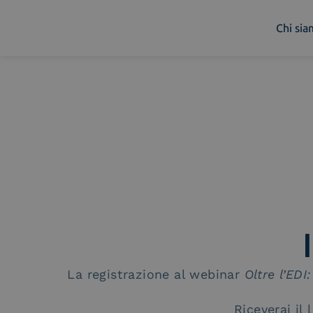
Chi si
Chi siamo
Cosa facciamo
Piattaforme
Industry
News e Media
Contattaci
La registrazione al webinar
Oltre l’EDI
Riceverai il