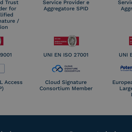
d Trust
Service Provider e
Servi
der for
Aggregatore SPID
Aggr
ified
nature /
tion
 9001
UNI EN ISO 27001
UNI 
OL Access
Cloud Signature
Europe
P)
Consortium Member
Larg