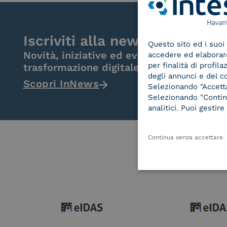
Iscriviti alla newsletter
Questo sito ed i suoi 
Novità, iniziative ed eventi dal mondo de
accedere ed elaborare 
per finalità di profil
trasformazione digitale.
degli annunci e del c
Scopri InNews
Selezionando "Accetta"
Selezionando "Continu
analitici. Puoi gesti
Continua senza accettare