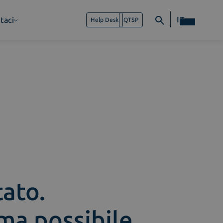
IT
taci
Help Desk
QTSP
tato.
ima possibile.