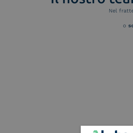
Nel frat
o
s