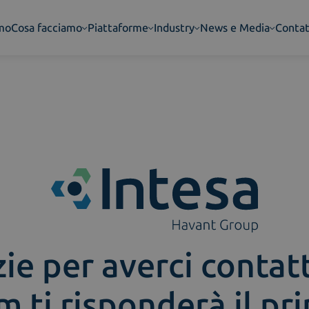
amo
Cosa facciamo
Piattaforme
Industry
News e Media
Contat
ie per averci contat
m ti risponderà il pr