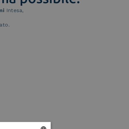
ni
Intesa,
ato.