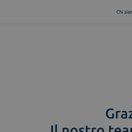
Chi si
Chi siamo
Cosa facciamo
Piattaforme
Industry
News e Media
Contattaci
Graz
Il nostro tea