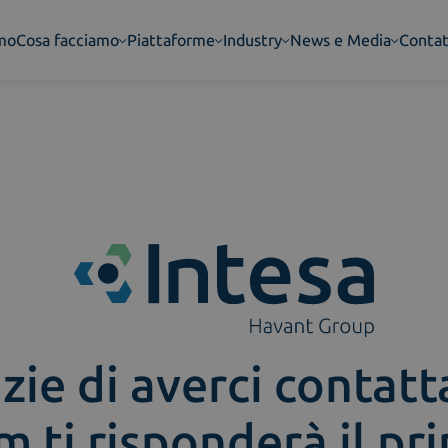
amo
Cosa facciamo
Piattaforme
Industry
News e Media
Contat
zie di averci contatt
m ti risponderà il pr