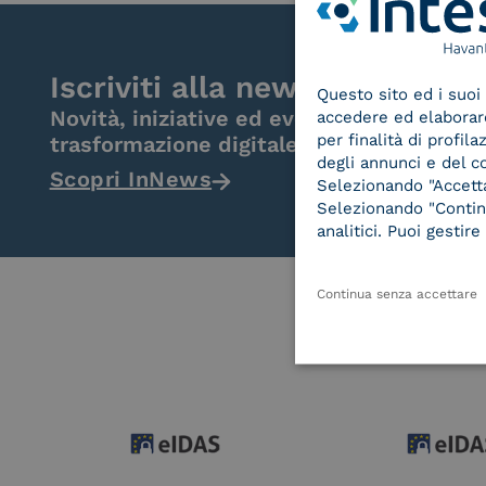
Iscriviti alla newsletter
Questo sito ed i suoi 
Novità, iniziative ed eventi dal mondo de
accedere ed elaborare 
per finalità di profil
trasformazione digitale.
degli annunci e del c
Scopri InNews
Selezionando "Accetta"
Selezionando "Continu
analitici. Puoi gesti
Continua senza accettare