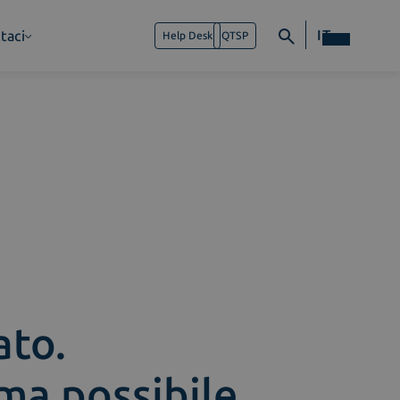
IT
taci
Help Desk
QTSP
ato.
ima possibile.