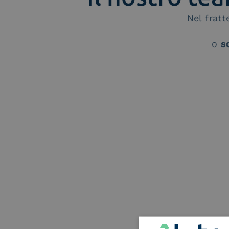
Nel frat
o
s