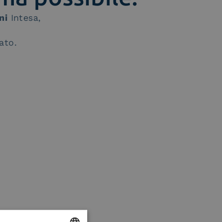
ni
Intesa,
ato.