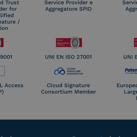
d Trust
Service Provider e
Servi
der for
Aggregatore SPID
Aggr
ified
nature /
tion
 9001
UNI EN ISO 27001
UNI 
OL Access
Cloud Signature
Europe
P)
Consortium Member
Larg