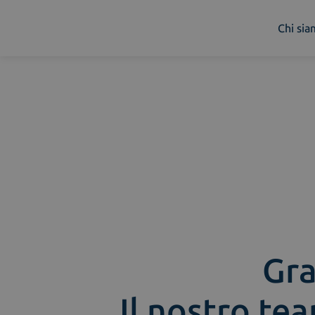
Chi si
Chi siamo
Cosa facciamo
Piattaforme
Industry
News e Media
Contattaci
Gra
Il nostro tea