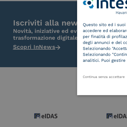
Iscriviti alla newsletter
Questo sito ed i suoi 
Novità, iniziative ed eventi dal mondo de
accedere ed elaborare 
per finalità di profil
trasformazione digitale.
degli annunci e del c
Scopri InNews
Selezionando "Accetta"
Selezionando "Continu
analitici. Puoi gesti
Continua senza accettare