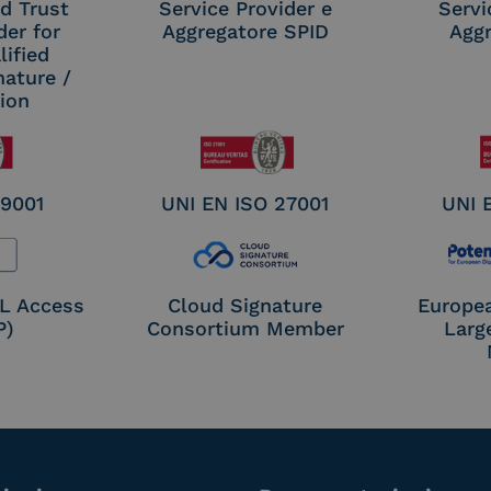
d Trust
Service Provider e
Servi
der for
Aggregatore SPID
Aggr
ified
nature /
tion
 9001
UNI EN ISO 27001
UNI 
OL Access
Cloud Signature
Europe
P)
Consortium Member
Larg