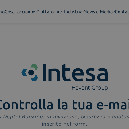
amo
Cosa facciamo
Piattaforme
Industry
News e Media
Contat
ontrolla la tua e-ma
l Digital Banking: innovazione, sicurezza e cust
inserito nel form.