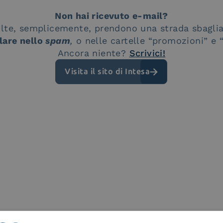
Non hai ricevuto e-mail?
olte, semplicemente, prendono una strada sbagli
lare nello
spam
,
o nelle cartelle “promozioni” e 
Ancora niente?
Scrivici!
Visita il sito di Intesa