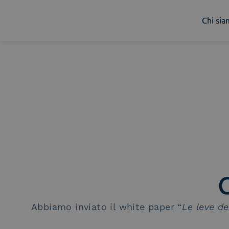
Chi si
Chi siamo
Cosa facciamo
Piattaforme
Industry
News e Media
Contattaci
C
Abbiamo inviato il white paper “
Le leve de