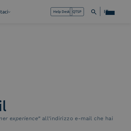
IT
taci
Help Desk
QTSP
il
omer experience”
all’indirizzo e-mail che hai