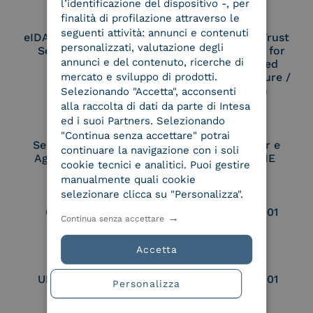
l’identificazione del dispositivo -, per
finalità di profilazione attraverso le
seguenti attività: annunci e contenuti
eIDAS Qualified Trust
eIDAS Qualified Trust
personalizzati, valutazione degli
Service Provider
Service Provider for
annunci e del contenuto, ricerche di
Remote Qualified
Electronic Signature /
mercato e sviluppo di prodotti.
Seal Creation
Selezionando "Accetta", acconsenti
alla raccolta di dati da parte di Intesa
ed i suoi Partners. Selezionando
"Continua senza accettare" potrai
Service Provider e
Service Provider e
continuare la navigazione con i soli
Aggregatore SPID
Aggregatore CIE
cookie tecnici e analitici. Puoi gestire
manualmente quali cookie
selezionare clicca su "Personalizza".
Conservatore
UNI EN ISO 37001
Continua senza accettare
qualificato
Accetta
UNI EN ISO 9001
UNI EN ISO 27001
Personalizza