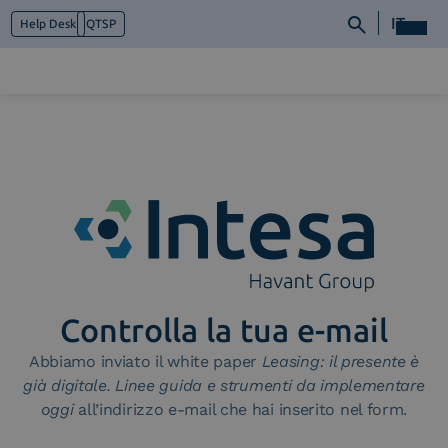
IT
Help Desk
QTSP
Chi siamo
Cosa facciamo
Piattaforme
Industry
News e Media
Contattaci
Controlla la tua e-mail
Abbiamo inviato il white paper
Leasing: il presente è
già digitale. Linee guida e strumenti da implementare
oggi
all’indirizzo e-mail che hai inserito nel form.