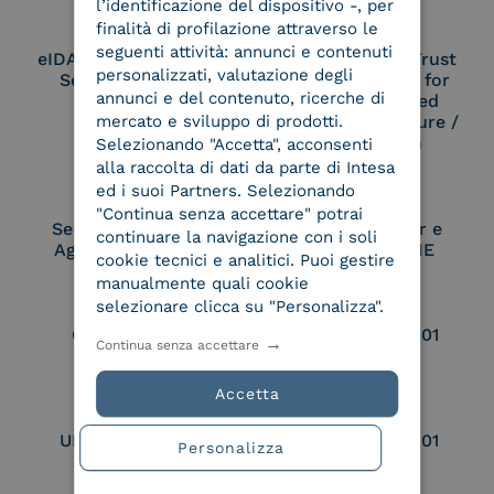
l’identificazione del dispositivo -, per
finalità di profilazione attraverso le
seguenti attività: annunci e contenuti
eIDAS Qualified Trust
eIDAS Qualified Trust
personalizzati, valutazione degli
Service Provider
Service Provider for
annunci e del contenuto, ricerche di
Remote Qualified
Electronic Signature /
mercato e sviluppo di prodotti.
Seal Creation
Selezionando "Accetta", acconsenti
alla raccolta di dati da parte di Intesa
ed i suoi Partners. Selezionando
"Continua senza accettare" potrai
Service Provider e
Service Provider e
continuare la navigazione con i soli
Aggregatore SPID
Aggregatore CIE
cookie tecnici e analitici. Puoi gestire
manualmente quali cookie
selezionare clicca su "Personalizza".
Conservatore
UNI EN ISO 37001
Continua senza accettare
qualificato
Accetta
UNI EN ISO 9001
UNI EN ISO 27001
Personalizza