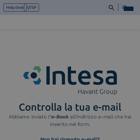
IT
Help Desk
QTSP
Chi siamo
Cosa facciamo
Piattaforme
Industry
News e Media
Contattaci
Controlla la tua e-mail
Abbiamo inviato l
‘e-Book
all’indirizzo e-mail che hai
inserito nel form.
Non hai ricevuto e-mail?