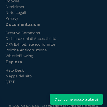
Cookies
Disclaimer
Note Legali
Privacy
Documentazioni
Creative Commons
Dichiarazioni di Accessibilità
DPA Exhibit: elenco fornitori
Politica Anticorruzione
WhistleBlowing
Esplora
Help Desk
Mappa del sito
QTSP
Ciao, come posso aiutarti?
Scarica l'e-Book gratuito
©
2026
In.Te.S.A. S.p.A. | Società benefit con unico socio soggetta a