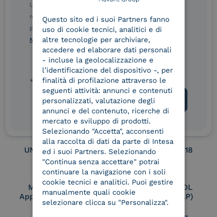
ENGLISH
Ulteriori informazioni sulle procedure sono disponibili
nelle Norme di tutela della privacy INTESA. Inoltrando il
Service Provider e
Service Provider e
Questo sito ed i suoi Partners fanno
ITALIAN
Aggregatore SPID
Aggregatore CIE
presente modulo, dichiaro di aver letto e compreso le
uso di cookie tecnici, analitici e di
altre tecnologie per archiviare,
Norme di tutela della privacy INTESA
.
accedere ed elaborare dati personali
- incluse la geolocalizzazione e
Conservatore
UNI EN ISO 37001
l’identificazione del dispositivo -, per
qualificato
finalità di profilazione attraverso le
* campo obbligatorio
seguenti attività: annunci e contenuti
personalizzati, valutazione degli
annunci e del contenuto, ricerche di
UNI EN ISO 9001
UNI EN ISO 27001
mercato e sviluppo di prodotti.
Selezionando "Accetta", acconsenti
alla raccolta di dati da parte di Intesa
UNI EN ISO 27017
UNI EN ISO 27018
ed i suoi Partners. Selezionando
"Continua senza accettare" potrai
continuare la navigazione con i soli
cookie tecnici e analitici. Puoi gestire
Membro Adobe
Certified PEPPOL
manualmente quali cookie
Approved Trust List
Access Point (AP)
selezionare clicca su "Personalizza".