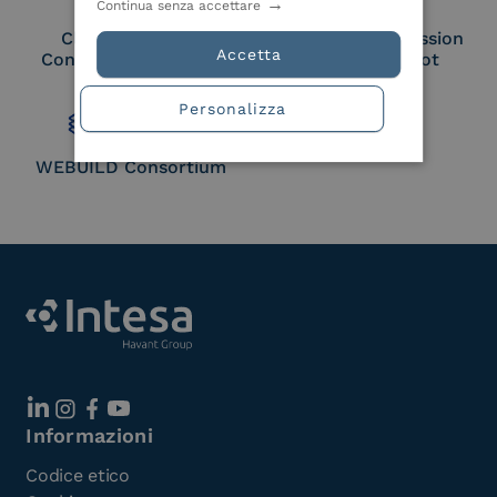
Continua senza accettare
Cloud Signature
European Commission
Accetta
Consortium Member
Large Scale Pilot
Member
Personalizza
WEBUILD Consortium
Informazioni
Codice etico