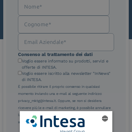
Scopri InNews
Consenso al trattamento dei dati
Le nostre certificazioni
Voglio essere informato su prodotti, servizi e
offerte di INTESA.
Voglio essere iscritto alla newsletter "InNews"
di INTESA.
È possibile ritirare il proprio consenso in qualsiasi
momento inviando una e-mail al seguente indirizzo:
eIDAS Qualified Trust
eIDAS Qualified Trust
privacy_mktg@intesa.it. Oppure, se non si desidera
Service Provider
Service Provider for
ricevere più le e-mail di marketing, è possibile annullare
Remote Qualified
Electronic Signature /
la sottoscrizione facendo clic sul relativo link di
Seal Creation
annullamento sottoscrizione, in qualsiasi e-mail.