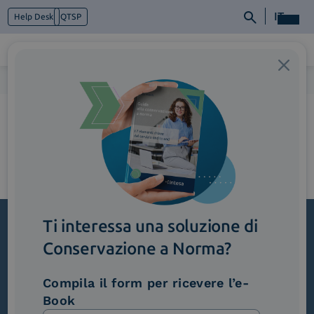
IT
Help Desk
QTSP
Home
>
3_EfficienzaOperativaUniversale
Chi siamo
Cosa facciamo
Piattaforme
Industry
News e Media
Contattaci
Ti interessa una soluzione di
Conservazione a Norma?
Iscriviti alla newsletter
Novità, iniziative ed eventi dal mondo della
Compila il form per ricevere l’e-
trasformazione digitale.
Book