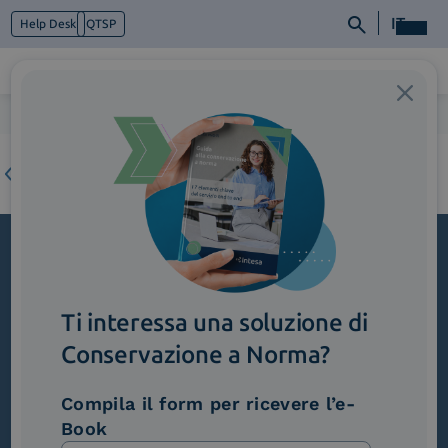
IT
Help Desk
QTSP
Home
>
1_TracciabilitaEvisibilita
Chi siamo
Cosa facciamo
Piattaforme
Industry
News e Media
Contattaci
Iscriviti alla newsletter
Ti interessa una soluzione di
Novità, iniziative ed eventi dal mondo della
trasformazione digitale.
Conservazione a Norma?
Scopri InNews
Compila il form per ricevere l’e-
Book