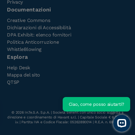
Privacy
Documentazioni
Creative Commons
Dichiarazioni di Accessibilità
DPA Exhibit: elenco fornitori
Politica Anticorruzione
WhistleBlowing
Esplora
Help Desk
Mappa del sito
QTSP
Ciao, come posso aiutarti?
Scarica l'e-Book gratuito
©
2026
In.Te.S.A. S.p.A. | Società benefit con unico socio soggetta a
direzione e coordinamento di Havant s.r.l. | Capitale Sociale € 6.300.000
i.v. | Partita IVA e Codice Fiscale: 05262890014 | R.E.A. n. 696117
Open 