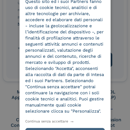
Questo sito ed i suoi Partners fanno
ITALIAN
Ulteriori informazioni sulle procedure sono disponibili
uso di cookie tecnici, analitici e di
nelle Norme di tutela della privacy INTESA. Inoltrando il
altre tecnologie per archiviare,
presente modulo, dichiaro di aver letto e compreso le
Conservatore
UNI EN ISO 37001
accedere ed elaborare dati personali
qualificato
Norme di tutela della privacy INTESA
.
- incluse la geolocalizzazione e
l’identificazione del dispositivo -, per
finalità di profilazione attraverso le
seguenti attività: annunci e contenuti
UNI EN ISO 9001
UNI EN ISO 27001
* campo obbligatorio
personalizzati, valutazione degli
annunci e del contenuto, ricerche di
mercato e sviluppo di prodotti.
Selezionando "Accetta", acconsenti
UNI EN ISO 27017
UNI EN ISO 27018
alla raccolta di dati da parte di Intesa
ed i suoi Partners. Selezionando
"Continua senza accettare" potrai
Membro Adobe
Certified PEPPOL
continuare la navigazione con i soli
Approved Trust List
Access Point (AP)
cookie tecnici e analitici. Puoi gestire
manualmente quali cookie
selezionare clicca su "Personalizza".
Cloud Signature
European Commission
Continua senza accettare
Consortium Member
Large Scale Pilot