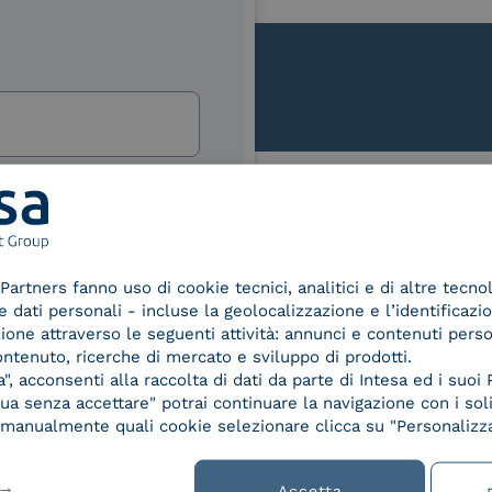
lla
izi e offerte di INTESA.
nNews" di INTESA.
Le nostre certificazioni
asi momento inviando una e-mail
ure, se non si desidera ricevere
Partners fanno uso di cookie tecnici, analitici e di altre tecno
a sottoscrizione facendo clic sul
dati personali - incluse la geolocalizzazione e l’identificazio
lsiasi e-mail.
azione attraverso le seguenti attività: annunci e contenuti pers
ontenuto, ricerche di mercato e sviluppo di prodotti.
ibili nelle Norme di tutela della
, acconsenti alla raccolta di dati da parte di Intesa ed i suoi 
d Trust
Service Provider e
Servi
chiaro di aver letto e compreso
a senza accettare" potrai continuare la navigazione con i soli
der for
Aggregatore SPID
Aggr
re manualmente quali cookie selezionare clicca su "Personalizza
ified
nature /
tion
Accetta