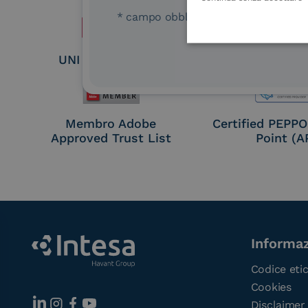
* campo obbligatorio
UNI EN ISO 37001
UNI EN ISO
Membro Adobe
Certified PEPP
Approved Trust List
Point (A
Informaz
Codice eti
Cookies
Disclaimer