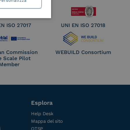
Personalizza
EN ISO 27017
UNI EN ISO 27018
an Commission
WEBUILD Consortium
e Scale Pilot
Member
Esplora
Help Desk
Mappa del sito
i
QTSP