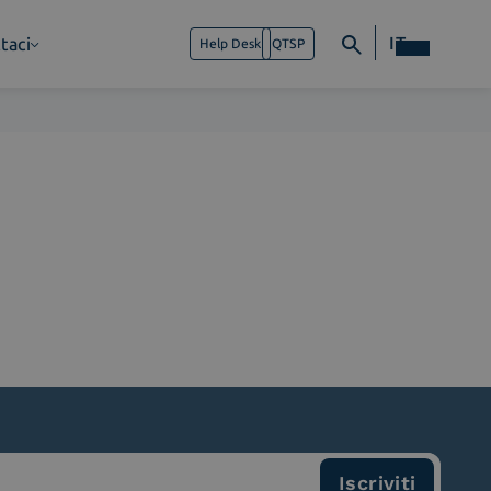
IT
taci
Help Desk
QTSP