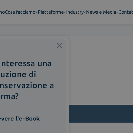
amo
Cosa facciamo
Piattaforme
Industry
News e Media
Contat
 interessa una
luzione di
nservazione a
rma?
evere l’e-Book