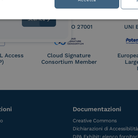
 9001
UNI EN ISO 27001
UNI 
OL Access
Cloud Signature
Europe
P)
Consortium Member
Larg
ioni
Documentazioni
co
Creative Commons
Dichiarazioni di Accessibilità
DPA Exhibit: elenco fornitor