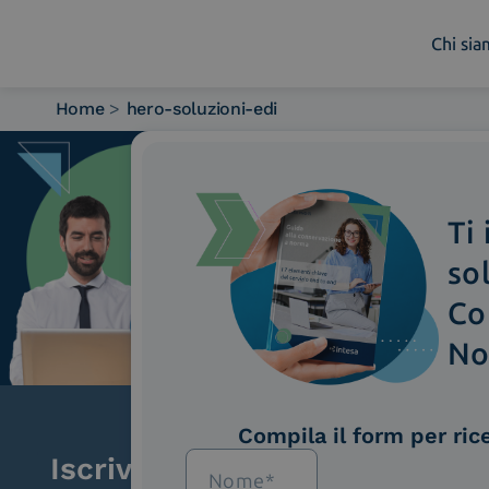
Chi si
Home
>
hero-soluzioni-edi
Chi siamo
Cosa facciamo
Piattaforme
Ti
Industry
News e Media
so
Contattaci
Co
No
Compila il form per ric
Iscriviti alla newsletter