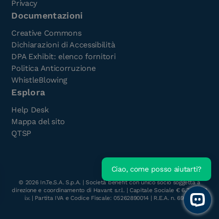
Privacy
Documentazioni
Creative Commons
Dichiarazioni di Accessibilità
DPA Exhibit: elenco fornitori
Politica Anticorruzione
WhistleBlowing
Esplora
Help Desk
Mappa del sito
QTSP
Ciao, come posso aiutarti?
Scarica l'e-Book gratuito
©
2026
In.Te.S.A. S.p.A. | Società benefit con unico socio soggetta a
direzione e coordinamento di Havant s.r.l. | Capitale Sociale € 6.300.000
i.v. | Partita IVA e Codice Fiscale: 05262890014 | R.E.A. n. 696117
Open 