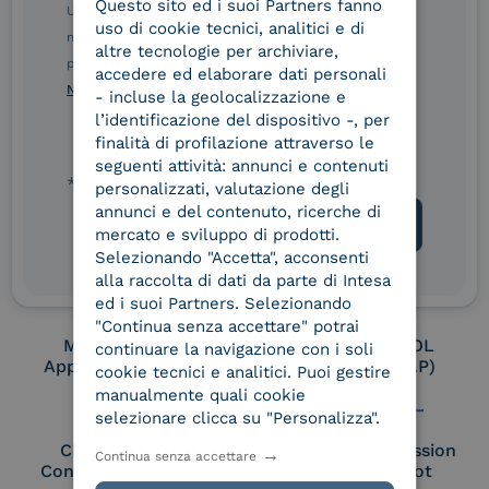
Questo sito ed i suoi Partners fanno
ITALIAN
Ulteriori informazioni sulle procedure sono disponibili
uso di cookie tecnici, analitici e di
nelle Norme di tutela della privacy INTESA. Inoltrando il
altre tecnologie per archiviare,
presente modulo, dichiaro di aver letto e compreso le
Conservatore
UNI EN ISO 37001
accedere ed elaborare dati personali
qualificato
Norme di tutela della privacy INTESA
.
- incluse la geolocalizzazione e
l’identificazione del dispositivo -, per
finalità di profilazione attraverso le
seguenti attività: annunci e contenuti
UNI EN ISO 9001
UNI EN ISO 27001
* campo obbligatorio
personalizzati, valutazione degli
annunci e del contenuto, ricerche di
mercato e sviluppo di prodotti.
Selezionando "Accetta", acconsenti
UNI EN ISO 27017
UNI EN ISO 27018
alla raccolta di dati da parte di Intesa
ed i suoi Partners. Selezionando
"Continua senza accettare" potrai
Membro Adobe
Certified PEPPOL
continuare la navigazione con i soli
Approved Trust List
Access Point (AP)
cookie tecnici e analitici. Puoi gestire
manualmente quali cookie
selezionare clicca su "Personalizza".
Cloud Signature
European Commission
Continua senza accettare
Consortium Member
Large Scale Pilot