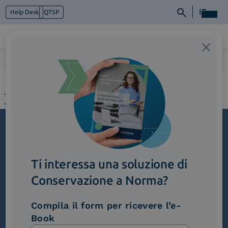
IT
Help Desk
QTSP
Home
>
1_NSOsanita (1)
Chi siamo
Cosa facciamo
Piattaforme
Industry
News e Media
Contattaci
Iscriviti alla newsletter
Ti interessa una soluzione di
Novità, iniziative ed eventi dal mondo della
trasformazione digitale.
Conservazione a Norma?
Scopri InNews
Compila il form per ricevere l’e-
Book