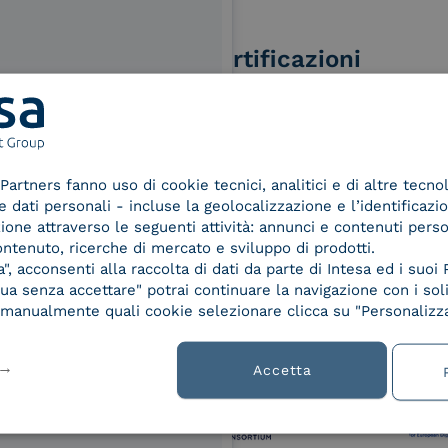
Le nostre certificazioni
izi e offerte di INTESA.
Partners fanno uso di cookie tecnici, analitici e di altre tecno
nNews" di INTESA.
d Trust
Service Provider e
Servi
dati personali - incluse la geolocalizzazione e l’identificazio
der for
Aggregatore SPID
Aggr
asi momento inviando una e-mail
azione attraverso le seguenti attività: annunci e contenuti pers
ified
ontenuto, ricerche di mercato e sviluppo di prodotti.
ure, se non si desidera ricevere
nature /
, acconsenti alla raccolta di dati da parte di Intesa ed i suoi 
a sottoscrizione facendo clic sul
tion
a senza accettare" potrai continuare la navigazione con i soli
lsiasi e-mail.
re manualmente quali cookie selezionare clicca su "Personalizza
ibili nelle Norme di tutela della
chiaro di aver letto e compreso
Accetta
 9001
UNI EN ISO 27001
UNI 