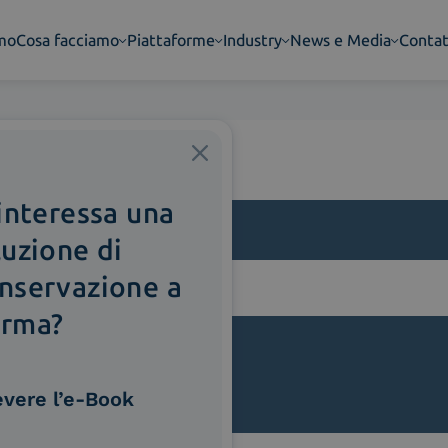
amo
Cosa facciamo
Piattaforme
Industry
News e Media
Contat
 interessa una
luzione di
nservazione a
lla
rma?
evere l’e-Book