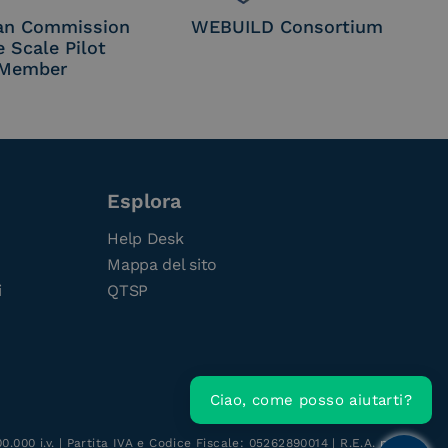
an Commission
WEBUILD Consortium
e Scale Pilot
Member
Esplora
Help Desk
Mappa del sito
i
QTSP
Ciao, come posso aiutarti?
.000 i.v. | Partita IVA e Codice Fiscale: 05262890014 | R.E.A. n.