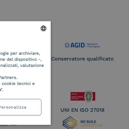
ENGLISH
logie per archiviare,
ITALIAN
ce Provider e
Conservatore qualificato
ne del dispositivo -,
egatore CIE
onalizzati, valutazione
Partners.
 cookie tecnici e
".
Personalizza
EN ISO 27017
UNI EN ISO 27018