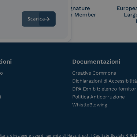
OL Access
Cloud Signature
Europe
P)
Consortium Member
Larg
ioni
Documentazioni
co
Creative Commons
Dichiarazioni di Accessibilità
DPA Exhibit: elenco fornitor
i
Politica Anticorruzione
WhistleBlowing
tta a direzione e coordinamento di Havant s.r.l. | Capitale Sociale € 6.300