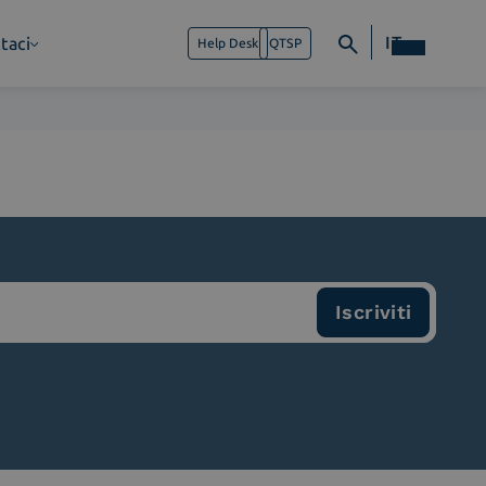
IT
taci
Help Desk
QTSP