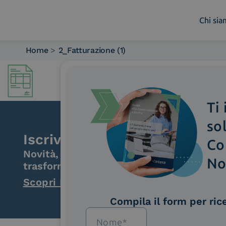
Chi si
Home
>
2_Fatturazione (1)
Chi siamo
Cosa facciamo
Piattaforme
Ti
Industry
News e Media
so
Contattaci
Iscriviti alla newsletter
Co
Novità, iniziative ed eventi dal mondo de
No
trasformazione digitale.
Scopri InNews
Compila il form per ric