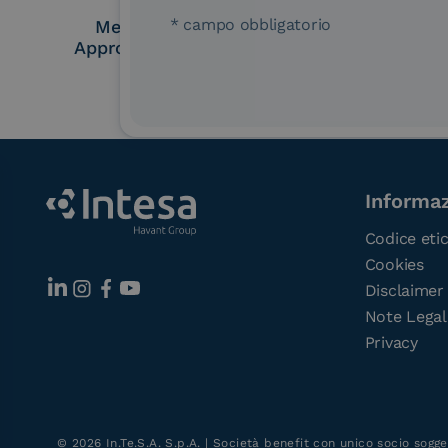
* campo obbligatorio
Membro Adobe
Certified PEPP
Approved Trust List
Point (A
Informaz
Codice eti
Cookies
Disclaimer
Note Legal
Privacy
©
2026
In.Te.S.A. S.p.A. | Società benefit con unico socio sogge