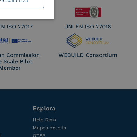
Personalizza
EN ISO 27017
UNI EN ISO 27018
an Commission
WEBUILD Consortium
e Scale Pilot
Member
Esplora
Help Desk
Mappa del sito
i
QTSP