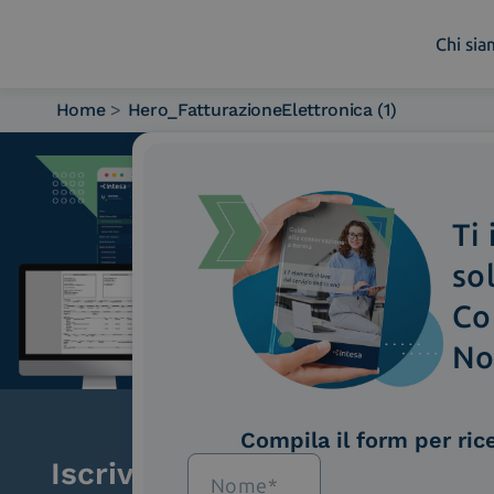
Chi si
Home
>
Hero_FatturazioneElettronica (1)
Chi siamo
Cosa facciamo
Piattaforme
Ti
Industry
News e Media
so
Contattaci
Co
No
Compila il form per ric
Iscriviti alla newsletter