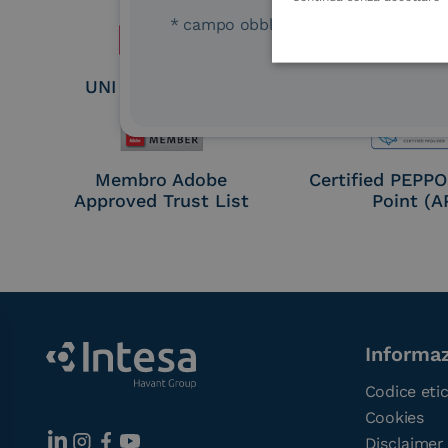
* campo obbligatorio
UNI EN ISO 37001
UNI EN ISO
Membro Adobe
Certified PEPP
Approved Trust List
Point (A
Informaz
Codice eti
Cookies
Disclaimer