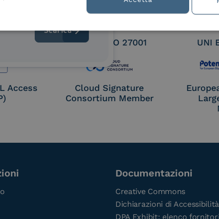
 9001
UNI EN ISO 27001
UNI 
OL Access
Cloud Signature
Europe
P)
Consortium Member
Larg
ioni
Documentazioni
co
Creative Commons
Dichiarazioni di Accessibilità
DPA Exhibit: elenco fornitor