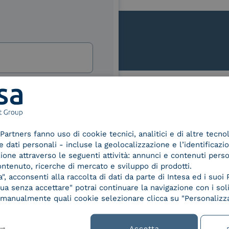
lla
izi e offerte di INTESA.
nNews" di INTESA.
Le nostre certificazioni
asi momento inviando una e-mail
ure, se non si desidera ricevere
Partners fanno uso di cookie tecnici, analitici e di altre tecno
a sottoscrizione facendo clic sul
dati personali - incluse la geolocalizzazione e l’identificazio
lsiasi e-mail.
azione attraverso le seguenti attività: annunci e contenuti pers
ontenuto, ricerche di mercato e sviluppo di prodotti.
ibili nelle Norme di tutela della
, acconsenti alla raccolta di dati da parte di Intesa ed i suoi 
d Trust
Service Provider e
Servi
chiaro di aver letto e compreso
a senza accettare" potrai continuare la navigazione con i soli
der for
Aggregatore SPID
Aggr
re manualmente quali cookie selezionare clicca su "Personalizza
ified
nature /
tion
Accetta