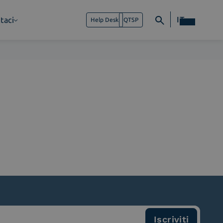
IT
taci
Help Desk
QTSP