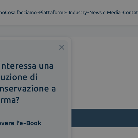
amo
Cosa facciamo
Piattaforme
Industry
News e Media
Contat
 interessa una
luzione di
nservazione a
rma?
evere l’e-Book