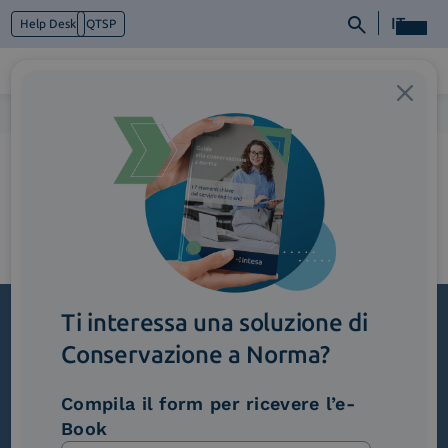
IT
Help Desk
QTSP
Home
>
3_ComplianceNormatva
Chi siamo
Cosa facciamo
Piattaforme
Industry
News e Media
Contattaci
Ti interessa una soluzione di
Conservazione a Norma?
Iscriviti alla newsletter
Novità, iniziative ed eventi dal mondo della
Compila il form per ricevere l’e-
trasformazione digitale.
Book