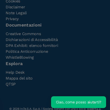
Cookies
Disclaimer
Note Legali
Privacy
Documentazioni
Creative Commons
Dichiarazioni di Accessibilità
DPA Exhibit: elenco fornitori
Politica Anticorruzione
WhistleBlowing
Esplora
Help Desk
Mappa del sito
QTSP
Ciao, come posso aiutarti?
Scarica l'e-Book gratuito
©
2026
In.Te.S.A. S.p.A. | Società benefit con unico socio soggetta a