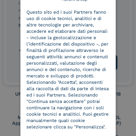
ENGLISH
Ulteriori informazioni sulle procedure sono disponibili
nelle Norme di tutela della privacy INTESA. Inoltrando il
Service Provider e
Service Provider e
Questo sito ed i suoi Partners fanno
ITALIAN
Aggregatore SPID
Aggregatore CIE
presente modulo, dichiaro di aver letto e compreso le
uso di cookie tecnici, analitici e di
altre tecnologie per archiviare,
Norme di tutela della privacy INTESA
.
accedere ed elaborare dati personali
- incluse la geolocalizzazione e
Conservatore
UNI EN ISO 37001
l’identificazione del dispositivo -, per
qualificato
finalità di profilazione attraverso le
* campo obbligatorio
seguenti attività: annunci e contenuti
personalizzati, valutazione degli
annunci e del contenuto, ricerche di
UNI EN ISO 9001
UNI EN ISO 27001
mercato e sviluppo di prodotti.
Selezionando "Accetta", acconsenti
alla raccolta di dati da parte di Intesa
UNI EN ISO 27017
UNI EN ISO 27018
ed i suoi Partners. Selezionando
"Continua senza accettare" potrai
continuare la navigazione con i soli
cookie tecnici e analitici. Puoi gestire
Membro Adobe
Certified PEPPOL
manualmente quali cookie
Approved Trust List
Access Point (AP)
selezionare clicca su "Personalizza".