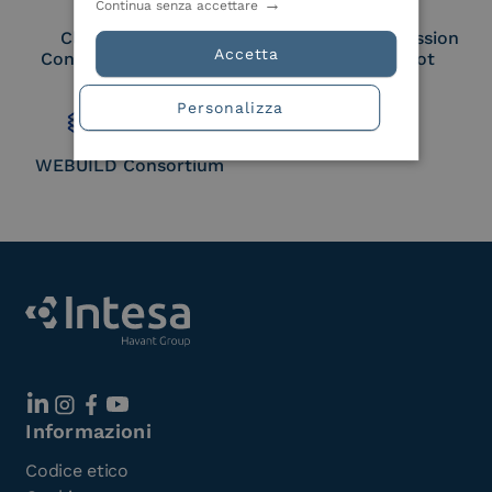
Continua senza accettare
Cloud Signature
European Commission
Accetta
Consortium Member
Large Scale Pilot
Member
Personalizza
WEBUILD Consortium
Informazioni
Codice etico