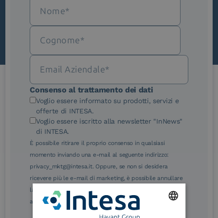
Scopri InNews
Consenso al trattamento dei dati
Le nostre certificazioni
Voglio essere informato su prodotti, servizi e
offerte di INTESA.
Voglio essere iscritto alla newsletter "InNews"
di INTESA.
È possibile ritirare il proprio consenso in qualsiasi
momento inviando una e-mail al seguente indirizzo:
eIDAS Qualified Trust
eIDAS Qualified Trust
privacy_mktg@intesa.it. Oppure, se non si desidera
Service Provider
Service Provider for
ricevere più le e-mail di marketing, è possibile annullare
Remote Qualified
Electronic Signature /
la sottoscrizione facendo clic sul relativo link di
Seal Creation
annullamento sottoscrizione, in qualsiasi e-mail.