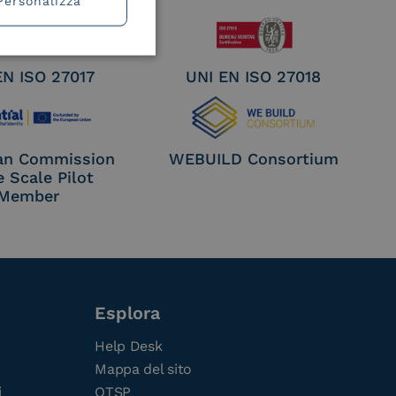
Personalizza
EN ISO 27017
UNI EN ISO 27018
an Commission
WEBUILD Consortium
e Scale Pilot
Member
Esplora
Help Desk
Mappa del sito
i
QTSP