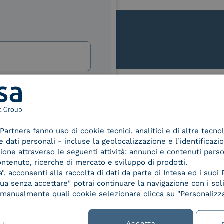
lla
izi e offerte di INTESA.
nNews" di INTESA.
Le nostre certificazioni
asi momento inviando una e-mail
ure, se non si desidera ricevere
Partners fanno uso di cookie tecnici, analitici e di altre tecno
a sottoscrizione facendo clic sul
dati personali - incluse la geolocalizzazione e l’identificazio
lsiasi e-mail.
azione attraverso le seguenti attività: annunci e contenuti pers
ontenuto, ricerche di mercato e sviluppo di prodotti.
ibili nelle Norme di tutela della
, acconsenti alla raccolta di dati da parte di Intesa ed i suoi 
d Trust
Service Provider e
Servi
chiaro di aver letto e compreso
a senza accettare" potrai continuare la navigazione con i soli
der for
Aggregatore SPID
Aggr
re manualmente quali cookie selezionare clicca su "Personalizza
ified
nature /
tion
Accetta