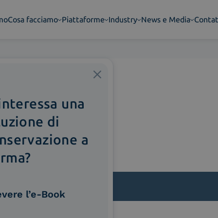
amo
Cosa facciamo
Piattaforme
Industry
News e Media
Contat
 interessa una
luzione di
nservazione a
rma?
evere l’e-Book