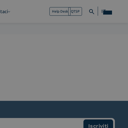
IT
taci
Help Desk
QTSP