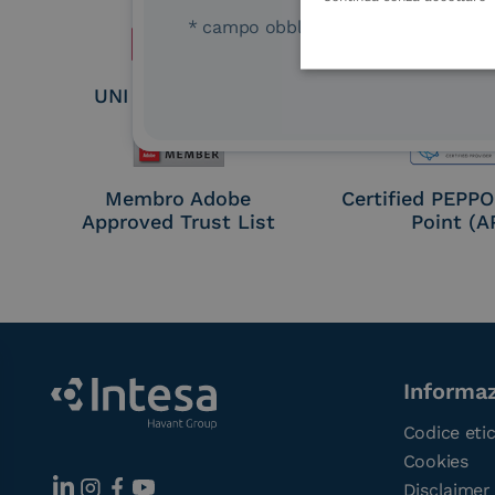
* campo obbligatorio
UNI EN ISO 37001
UNI EN ISO
Membro Adobe
Certified PEPP
Approved Trust List
Point (A
Informaz
Codice eti
Cookies
Disclaimer