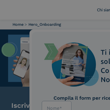
Chi si
Home
>
Hero_Onboarding
Chi siamo
Cosa facciamo
Piattaforme
Ti
Industry
News e Media
so
Contattaci
Co
No
Compila il form per ric
Iscriviti alla newsletter