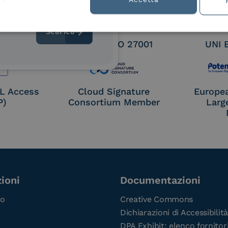
 9001
UNI EN ISO 27001
UNI 
OL Access
Cloud Signature
Europe
P)
Consortium Member
Larg
ioni
Documentazioni
co
Creative Commons
Dichiarazioni di Accessibilità
DPA Exhibit: elenco fornitor