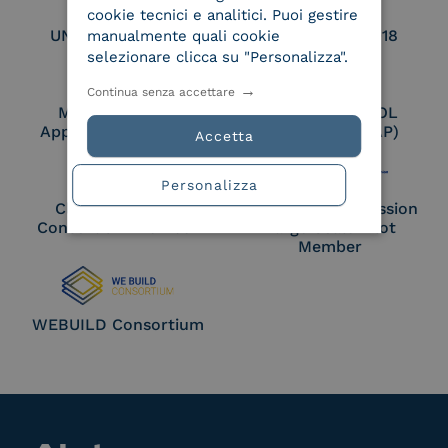
cookie tecnici e analitici. Puoi gestire
UNI EN ISO 27017
UNI EN ISO 27018
manualmente quali cookie
selezionare clicca su "Personalizza".
Continua senza accettare
Membro Adobe
Certified PEPPOL
Approved Trust List
Access Point (AP)
Accetta
Personalizza
Cloud Signature
European Commission
Consortium Member
Large Scale Pilot
Member
WEBUILD Consortium