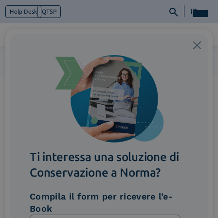
IT
Help Desk
QTSP
Home
>
ImmagineFunzionalita_AutomatizzazioneRaccoltaDati
Chi siamo
Cosa facciamo
Piattaforme
Industry
News e Media
Contattaci
Ti interessa una soluzione di
Conservazione a Norma?
Compila il form per ricevere l’e-
Book