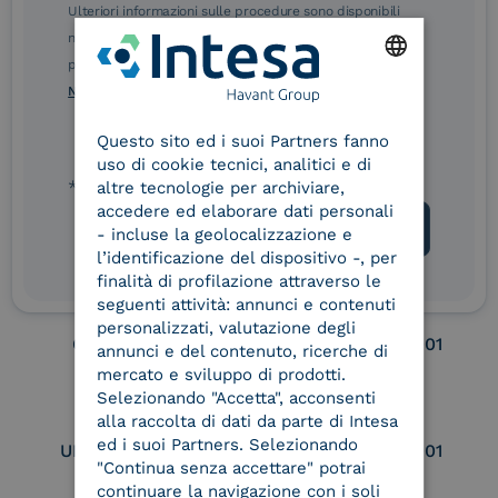
Ulteriori informazioni sulle procedure sono disponibili
nelle Norme di tutela della privacy INTESA. Inoltrando il
eIDAS Qualified Trust
eIDAS Qualified Trust
presente modulo, dichiaro di aver letto e compreso le
Service Provider
Service Provider for
Norme di tutela della privacy INTESA
.
ENGLISH
Remote Qualified
Electronic Signature /
Questo sito ed i suoi Partners fanno
ITALIAN
Seal Creation
uso di cookie tecnici, analitici e di
* campo obbligatorio
altre tecnologie per archiviare,
accedere ed elaborare dati personali
- incluse la geolocalizzazione e
Service Provider e
Service Provider e
Aggregatore SPID
Aggregatore CIE
l’identificazione del dispositivo -, per
finalità di profilazione attraverso le
seguenti attività: annunci e contenuti
personalizzati, valutazione degli
Conservatore
UNI EN ISO 37001
annunci e del contenuto, ricerche di
qualificato
mercato e sviluppo di prodotti.
Selezionando "Accetta", acconsenti
alla raccolta di dati da parte di Intesa
ed i suoi Partners. Selezionando
UNI EN ISO 9001
UNI EN ISO 27001
"Continua senza accettare" potrai
continuare la navigazione con i soli