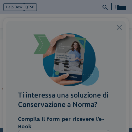
IT
Help Desk
QTSP
Home
>
ImmagineFunzionalita_MatchBiometrico
Chi siamo
Cosa facciamo
Piattaforme
Industry
News e Media
Contattaci
Ti interessa una soluzione di
Conservazione a Norma?
Compila il form per ricevere l’e-
Book