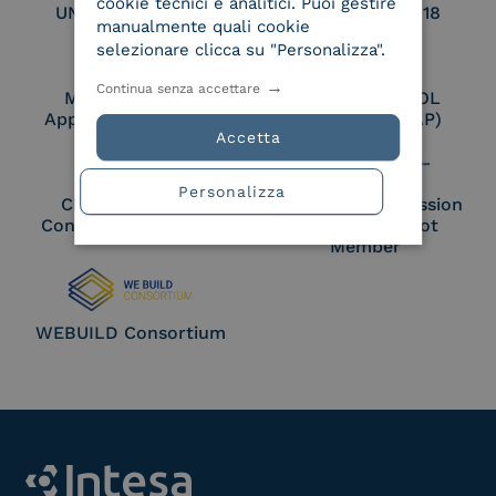
cookie tecnici e analitici. Puoi gestire
UNI EN ISO 27017
UNI EN ISO 27018
manualmente quali cookie
selezionare clicca su "Personalizza".
Continua senza accettare
Membro Adobe
Certified PEPPOL
Approved Trust List
Access Point (AP)
Accetta
Personalizza
Cloud Signature
European Commission
Consortium Member
Large Scale Pilot
Member
WEBUILD Consortium