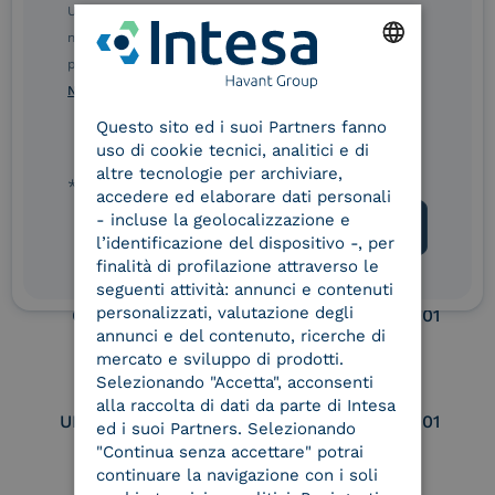
Ulteriori informazioni sulle procedure sono disponibili
eIDAS Qualified Trust
eIDAS Qualified Trust
nelle Norme di tutela della privacy INTESA. Inoltrando il
Service Provider
Service Provider for
presente modulo, dichiaro di aver letto e compreso le
Remote Qualified
ENGLISH
Norme di tutela della privacy INTESA
.
Electronic Signature /
Seal Creation
Questo sito ed i suoi Partners fanno
ITALIAN
uso di cookie tecnici, analitici e di
altre tecnologie per archiviare,
* campo obbligatorio
accedere ed elaborare dati personali
Service Provider e
Service Provider e
- incluse la geolocalizzazione e
Aggregatore SPID
Aggregatore CIE
l’identificazione del dispositivo -, per
finalità di profilazione attraverso le
seguenti attività: annunci e contenuti
personalizzati, valutazione degli
Conservatore
UNI EN ISO 37001
qualificato
annunci e del contenuto, ricerche di
mercato e sviluppo di prodotti.
Selezionando "Accetta", acconsenti
alla raccolta di dati da parte di Intesa
UNI EN ISO 9001
UNI EN ISO 27001
ed i suoi Partners. Selezionando
"Continua senza accettare" potrai
continuare la navigazione con i soli