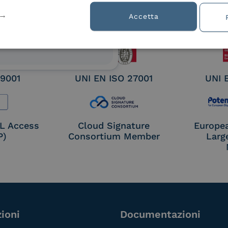
ified
Accetta
nature /
tion
 9001
UNI EN ISO 27001
UNI 
OL Access
Cloud Signature
Europe
P)
Consortium Member
Larg
ioni
Documentazioni