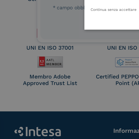
Remote Qual
* campo obbligatorio
Continua senza accettare
Electronic Sig
Seal Crea
UNI EN ISO 37001
UNI EN ISO
Membro Adobe
Certified PEPP
Approved Trust List
Point (A
Informaz