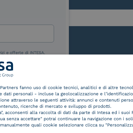
lla
izi e offerte di INTESA.
nNews" di INTESA.
asi momento inviando una e-mail
ure, se non si desidera ricevere
a sottoscrizione facendo clic sul
Le nostre certificazioni
Partners fanno uso di cookie tecnici, analitici e di altre tecno
lsiasi e-mail.
dati personali - incluse la geolocalizzazione e l’identificazio
azione attraverso le seguenti attività: annunci e contenuti pers
ibili nelle Norme di tutela della
ontenuto, ricerche di mercato e sviluppo di prodotti.
chiaro di aver letto e compreso
, acconsenti alla raccolta di dati da parte di Intesa ed i suoi 
a senza accettare" potrai continuare la navigazione con i soli
re manualmente quali cookie selezionare clicca su "Personalizza
d Trust
Service Provider e
Servi
der for
Aggregatore SPID
Aggr