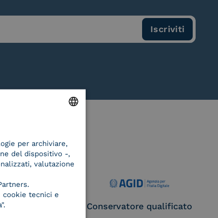
ENGLISH
logie per archiviare,
ITALIAN
ne del dispositivo -,
onalizzati, valutazione
Partners.
 cookie tecnici e
".
ce Provider e
Conservatore qualificato
egatore CIE