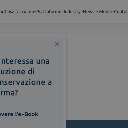
amo
Cosa facciamo
Piattaforme
Industry
News e Media
Contat
 interessa una
luzione di
nservazione a
rma?
evere l’e-Book