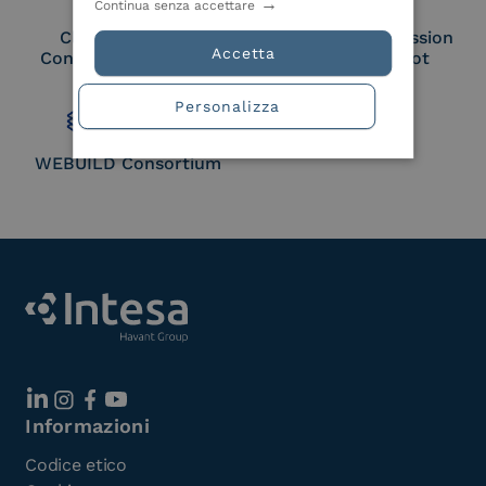
Continua senza accettare
Cloud Signature
European Commission
Accetta
Consortium Member
Large Scale Pilot
Member
Personalizza
WEBUILD Consortium
Informazioni
Codice etico