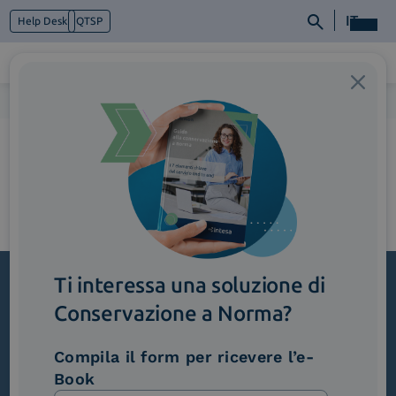
IT
Help Desk
QTSP
Home
>
2_SemplificazioneDelProcesso (1)
Chi siamo
Cosa facciamo
Piattaforme
Industry
News e Media
Contattaci
Ti interessa una soluzione di
Conservazione a Norma?
Iscriviti alla newsletter
Novità, iniziative ed eventi dal mondo della
Compila il form per ricevere l’e-
trasformazione digitale.
Book