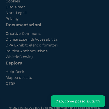
Cookies
Disclaimer
Note Legali
Privacy
Documentazioni
Creative Commons
Dichiarazioni di Accessibilità
DPA Exhibit: elenco fornitori
Politica Anticorruzione
WhistleBlowing
Esplora
Help Desk
Mappa del sito
QTSP
Ciao, come posso aiutarti?
Scarica l'e-Book gratuito
©
2026
In.Te.S.A. S.p.A. | Società benefit con unico socio soggetta a