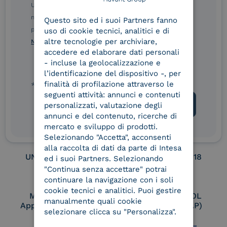
ENGLISH
Ulteriori informazioni sulle procedure sono disponibili
nelle Norme di tutela della privacy INTESA. Inoltrando il
Service Provider e
Service Provider e
Questo sito ed i suoi Partners fanno
ITALIAN
Aggregatore SPID
Aggregatore CIE
presente modulo, dichiaro di aver letto e compreso le
uso di cookie tecnici, analitici e di
altre tecnologie per archiviare,
Norme di tutela della privacy INTESA
.
accedere ed elaborare dati personali
- incluse la geolocalizzazione e
Conservatore
UNI EN ISO 37001
l’identificazione del dispositivo -, per
qualificato
finalità di profilazione attraverso le
* campo obbligatorio
seguenti attività: annunci e contenuti
personalizzati, valutazione degli
annunci e del contenuto, ricerche di
UNI EN ISO 9001
UNI EN ISO 27001
mercato e sviluppo di prodotti.
Selezionando "Accetta", acconsenti
alla raccolta di dati da parte di Intesa
UNI EN ISO 27017
UNI EN ISO 27018
ed i suoi Partners. Selezionando
"Continua senza accettare" potrai
continuare la navigazione con i soli
cookie tecnici e analitici. Puoi gestire
Membro Adobe
Certified PEPPOL
manualmente quali cookie
Approved Trust List
Access Point (AP)
selezionare clicca su "Personalizza".