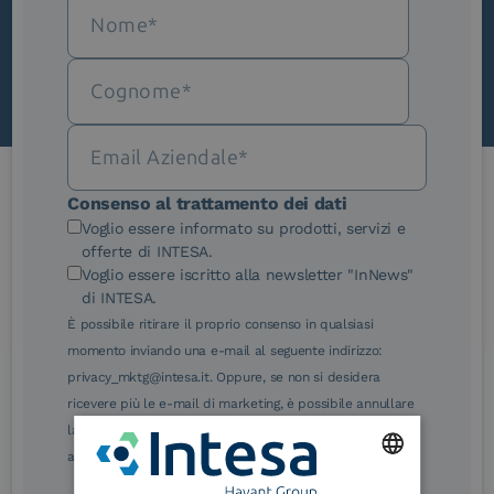
Scopri InNews
Consenso al trattamento dei dati
Le nostre certificazioni
Voglio essere informato su prodotti, servizi e
offerte di INTESA.
Voglio essere iscritto alla newsletter "InNews"
di INTESA.
È possibile ritirare il proprio consenso in qualsiasi
momento inviando una e-mail al seguente indirizzo:
eIDAS Qualified Trust
eIDAS Qualified Trust
privacy_mktg@intesa.it. Oppure, se non si desidera
Service Provider
Service Provider for
ricevere più le e-mail di marketing, è possibile annullare
Remote Qualified
Electronic Signature /
la sottoscrizione facendo clic sul relativo link di
Seal Creation
annullamento sottoscrizione, in qualsiasi e-mail.