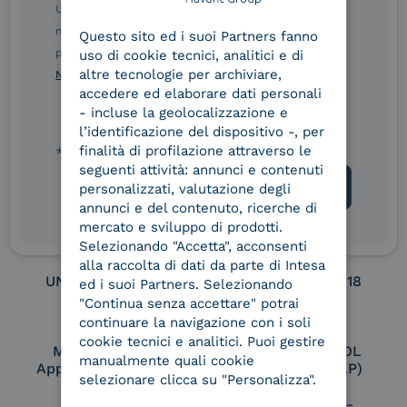
ENGLISH
Ulteriori informazioni sulle procedure sono disponibili
nelle Norme di tutela della privacy INTESA. Inoltrando il
Service Provider e
Service Provider e
Questo sito ed i suoi Partners fanno
ITALIAN
Aggregatore SPID
Aggregatore CIE
presente modulo, dichiaro di aver letto e compreso le
uso di cookie tecnici, analitici e di
altre tecnologie per archiviare,
Norme di tutela della privacy INTESA
.
accedere ed elaborare dati personali
- incluse la geolocalizzazione e
Conservatore
UNI EN ISO 37001
l’identificazione del dispositivo -, per
qualificato
finalità di profilazione attraverso le
* campo obbligatorio
seguenti attività: annunci e contenuti
personalizzati, valutazione degli
annunci e del contenuto, ricerche di
UNI EN ISO 9001
UNI EN ISO 27001
mercato e sviluppo di prodotti.
Selezionando "Accetta", acconsenti
alla raccolta di dati da parte di Intesa
UNI EN ISO 27017
UNI EN ISO 27018
ed i suoi Partners. Selezionando
"Continua senza accettare" potrai
continuare la navigazione con i soli
cookie tecnici e analitici. Puoi gestire
Membro Adobe
Certified PEPPOL
manualmente quali cookie
Approved Trust List
Access Point (AP)
selezionare clicca su "Personalizza".