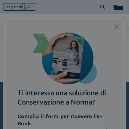
IT
Help Desk
QTSP
Home
>
3_TracciabilitaEnotifiche (1)
Chi siamo
Cosa facciamo
Piattaforme
Industry
News e Media
Contattaci
Ti interessa una soluzione di
Conservazione a Norma?
Iscriviti alla newsletter
Novità, iniziative ed eventi dal mondo della
Compila il form per ricevere l’e-
trasformazione digitale.
Book