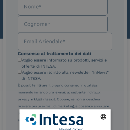
Scopri InNews
Consenso al trattamento dei dati
Le nostre certificazioni
Voglio essere informato su prodotti, servizi e
offerte di INTESA.
Voglio essere iscritto alla newsletter "InNews"
di INTESA.
È possibile ritirare il proprio consenso in qualsiasi
momento inviando una e-mail al seguente indirizzo:
eIDAS Qualified Trust
eIDAS Qualified Trust
privacy_mktg@intesa.it. Oppure, se non si desidera
Service Provider
Service Provider for
ricevere più le e-mail di marketing, è possibile annullare
Remote Qualified
Electronic Signature /
la sottoscrizione facendo clic sul relativo link di
Seal Creation
annullamento sottoscrizione, in qualsiasi e-mail.