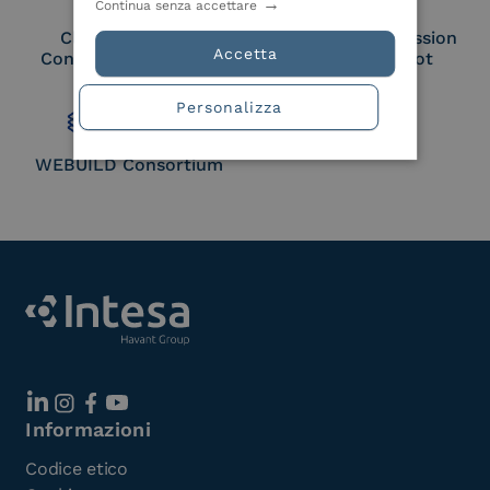
Continua senza accettare
Cloud Signature
European Commission
Accetta
Consortium Member
Large Scale Pilot
Member
Personalizza
WEBUILD Consortium
Informazioni
Codice etico