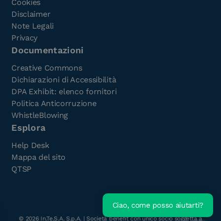
Cookies
Disclaimer
Note Legali
Privacy
Documentazioni
Creative Commons
Dichiarazioni di Accessibilità
DPA Exhibit: elenco fornitori
Politica Anticorruzione
WhistleBlowing
Esplora
Help Desk
Mappa del sito
QTSP
Ciao, come posso aiutarti?
Scarica l'e-Book gratuito
©
2026
In.Te.S.A. S.p.A. | Società benefit con unico socio soggetta a